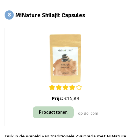
MiNature Shilajit Capsules
8
Prijs:
€15,89
Product tonen
op Bol.com
Duik in de wereld van traditionele Ayurveda met MiNature