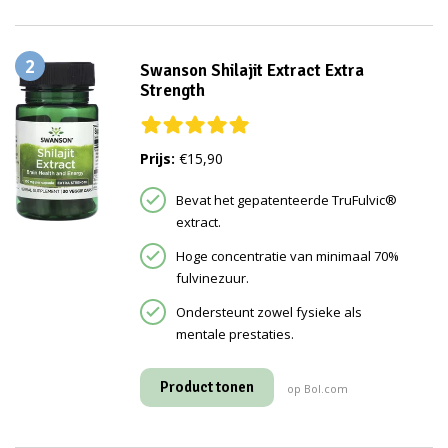
2
Swanson Shilajit Extract Extra
Strength
Prijs:
€15,90
Bevat het gepatenteerde TruFulvic®
extract.
Hoge concentratie van minimaal 70%
fulvinezuur.
Ondersteunt zowel fysieke als
mentale prestaties.
Product tonen
op Bol.com