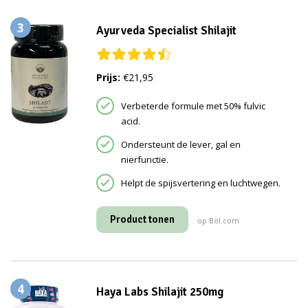
3
Ayurveda Specialist Shilajit
Prijs:
€21,95
Verbeterde formule met 50% fulvic
acid.
Ondersteunt de lever, gal en
nierfunctie.
Helpt de spijsvertering en luchtwegen.
Product tonen
op Bol.com
4
Haya Labs Shilajit 250mg