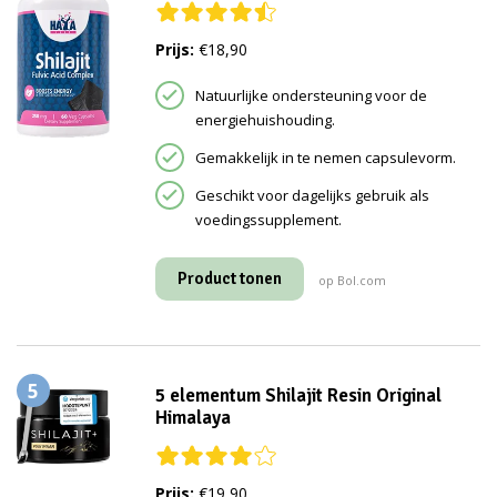
Prijs:
€18,90
Natuurlijke ondersteuning voor de
energiehuishouding.
Gemakkelijk in te nemen capsulevorm.
Geschikt voor dagelijks gebruik als
voedingssupplement.
Product tonen
op Bol.com
5
5 elementum Shilajit Resin Original
Himalaya
Prijs:
€19,90