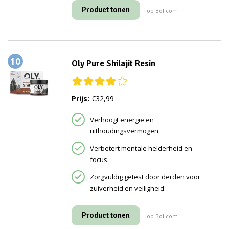
Product tonen
op Bol.com
10
Oly Pure Shilajit Resin
Prijs:
€32,99
Verhoogt energie en
uithoudingsvermogen.
Verbetert mentale helderheid en
focus.
Zorgvuldig getest door derden voor
zuiverheid en veiligheid.
Product tonen
op Bol.com