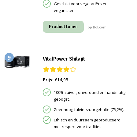
Geschikt voor vegetariërs en
veganisten.
Product tonen
op Bol.com
9
VitalPower Shilajit
Prijs:
€14,95
100% zuiver, onverdund en handmatig
geoogst.
Zeer hoog fulvinezuurgehalte (75,2%).
Ethisch en duurzaam geproduceerd
met respect voor tradities.