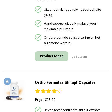
Uitzonderlijk hoog fulvinezuurgehalte
(82%).
Handgeoogst uit de Himalaya voor
maximale puurheid.
Ondersteunt de spijsvertering en het
algemene welzijn.
Product tonen
op Bol.com
6
Ortho Formulas Shilajit Capsules
Prijs:
€28,90
Bevat geconcentreerd shilajit-extract