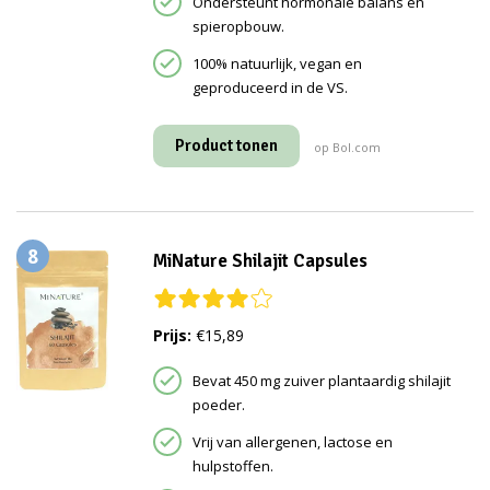
Ondersteunt hormonale balans en
spieropbouw.
100% natuurlijk, vegan en
geproduceerd in de VS.
Product tonen
op Bol.com
8
MiNature Shilajit Capsules
Prijs:
€15,89
Bevat 450 mg zuiver plantaardig shilajit
poeder.
Vrij van allergenen, lactose en
hulpstoffen.