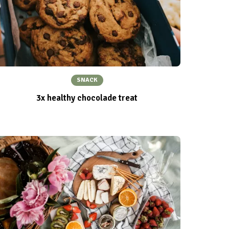
SNACK
3x healthy chocolade treat