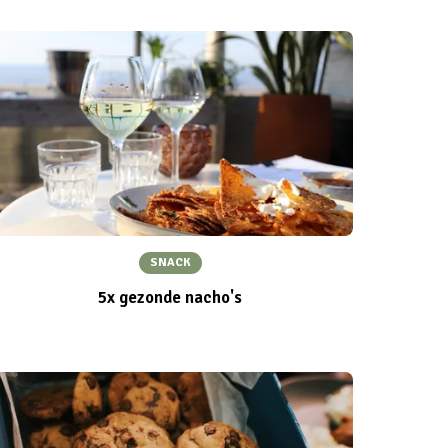
SNACK
5x gezonde nacho's