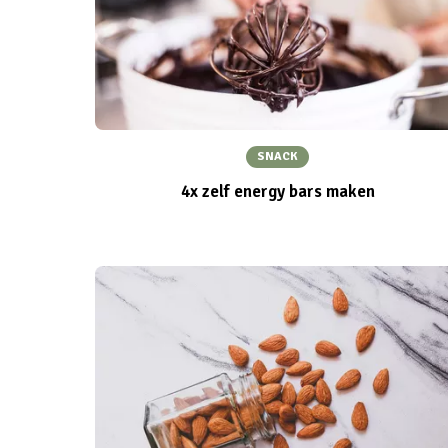
SNACK
4x zelf energy bars maken