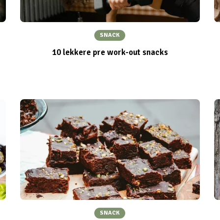
SNACK
10 lekkere pre work-out snack​s
SNACK