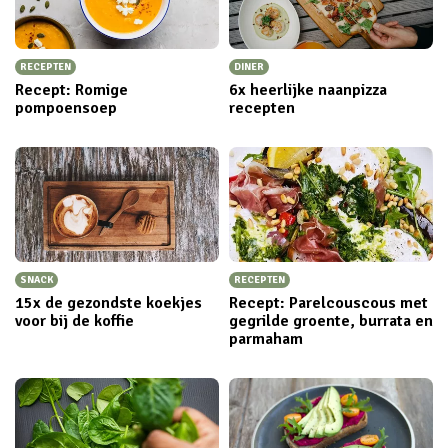
RECEPTEN
DINER
Recept: Romige
6x heerlijke naanpizza
pompoensoep
recepten
SNACK
RECEPTEN
15x de gezondste koekjes
Recept: Parelcouscous met
voor bij de koffie
gegrilde groente, burrata en
parmaham