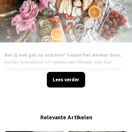
Ben jij ook gek op snacken? Tussen het werken door,
na het avondeten of tijdens een filmpje. Het kan
allemaal. Maar in de zomer is je snack trek misschien
wat minder of heb je geen zin in een stuk gesmolten
Lees verder
chocola. Gelukkig bestaat er ook genoeg lekkers dat
juist op een warme dag heerlijk is om als tussendoortje
te nemen. Wij vertellen je welke snacks je het beste
kan nemen op een hete zomerdag.
Relevante Artikelen