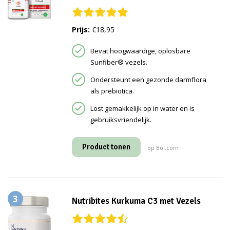
Prijs:
€18,95
Bevat hoogwaardige, oplosbare
Sunfiber® vezels.
Ondersteunt een gezonde darmflora
als prebiotica.
Lost gemakkelijk op in water en is
gebruiksvriendelijk.
Product tonen
op Bol.com
3
Nutribites Kurkuma C3 met Vezels