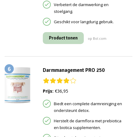
Verbetert de darmwerking en
stoelgang.
Geschikt voor langdurig gebruik.
Product tonen
op Bol.com
6
Darmmanagement PRO 250
Prijs:
€36,95
Biedt een complete darmreiniging en
ondersteunt detox.
Herstelt de darmflora met prebiotica
en biotica supplementen.