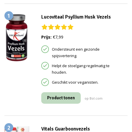
1
Lucovitaal Psyllium Husk Vezels
Prijs:
€7,99
Ondersteunt een gezonde
spijsvertering.
Helpt de stoelgang regelmatig te
houden.
Geschikt voor veganisten.
Product tonen
op Bol.com
2
Vitals Guarboonvezels