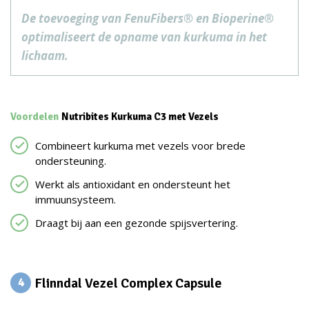
De toevoeging van FenuFibers® en Bioperine®
optimaliseert de opname van kurkuma in het
lichaam.
Voordelen
Nutribites Kurkuma C3 met Vezels
Combineert kurkuma met vezels voor brede
ondersteuning.
Werkt als antioxidant en ondersteunt het
immuunsysteem.
Draagt bij aan een gezonde spijsvertering.
Flinndal Vezel Complex Capsule
4