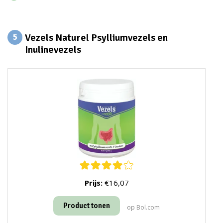
Vezels Naturel Psylliumvezels en
5
Inulinevezels
Prijs:
€16,07
Product tonen
op Bol.com