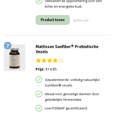
Stimuleert de spijsvertering voor een
lichte en energieke buik.
Product tonen
op Bol.com
7
Mattisson Sunfiber® Prebiotische
Vezels
Prijs:
€14,85
Gepatenteerde, volledig natuurlijke
Sunfiber® vezels.
Ideaal voor gevoelige darmen door
geleidelijke fermentatie.
Low FODMAP gecertificeerd.