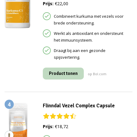
Prijs:
€22,00
Combineert kurkuma met vezels voor
brede ondersteuning.
Werkt als antioxidant en ondersteunt
het immuunsysteem.
Draagt bij aan een gezonde
spijsvertering.
Product tonen
op Bol.com
4
Flinndal Vezel Complex Capsule
Prijs:
€18,72