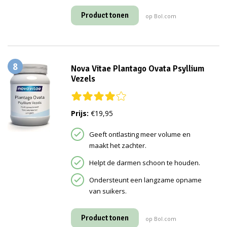
Product tonen
op Bol.com
8
Nova Vitae Plantago Ovata Psyllium
Vezels
Prijs:
€19,95
Geeft ontlasting meer volume en
maakt het zachter.
Helpt de darmen schoon te houden.
Ondersteunt een langzame opname
van suikers.
Product tonen
op Bol.com