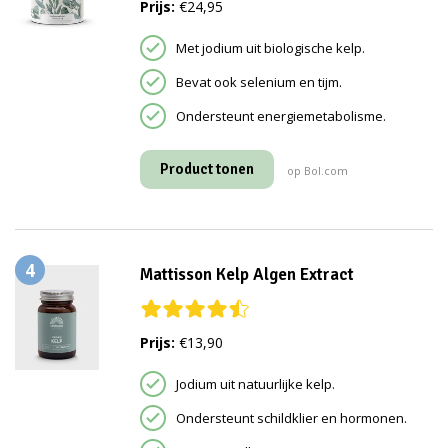
Prijs:
€24,95
Met jodium uit biologische kelp.
Bevat ook selenium en tijm.
Ondersteunt energiemetabolisme.
Product tonen
op Bol.com
4
Mattisson Kelp Algen Extract
Prijs:
€13,90
Jodium uit natuurlijke kelp.
Ondersteunt schildklier en hormonen.