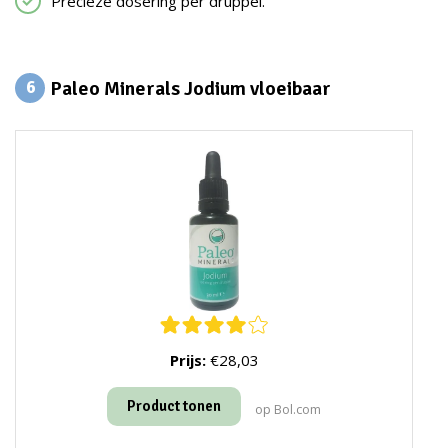
Precieze dosering per druppel.
Paleo Minerals Jodium vloeibaar
6
Prijs:
€28,03
Product tonen
op Bol.com