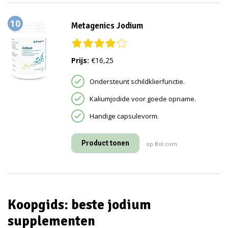
10
Metagenics Jodium
Prijs:
€16,25
Ondersteunt schildklierfunctie.
Kaliumjodide voor goede opname.
Handige capsulevorm.
Product tonen
op Bol.com
Koopgids: beste jodium
supplementen