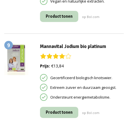
Vegan en natuurlijke extracten.
Product tonen
op Bol.com
9
Mannavital Jodium bio platinum
Prijs:
€13,84
Gecertificeerd biologisch knotswier.
Extreem zuiver en duurzaam geoogst.
Ondersteunt energiemetabolisme.
Product tonen
op Bol.com