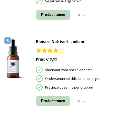
Vegan en allergenenvrij.
Product tonen
op Bol.com
5
Biocare Nutrisorb Jodium
Prijs:
€19,99
Vloeibaar voor snelle opname.
Ondersteunt schildklier en energie.
Precieze dosering per druppel.
Product tonen
op Bol.com