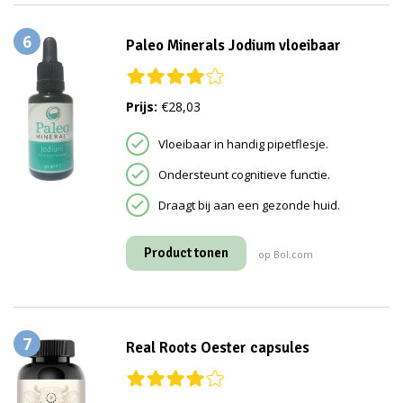
6
Paleo Minerals Jodium vloeibaar
Prijs:
€28,03
Vloeibaar in handig pipetflesje.
Ondersteunt cognitieve functie.
Draagt bij aan een gezonde huid.
Product tonen
op Bol.com
7
Real Roots Oester capsules