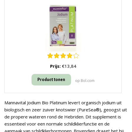
Prijs:
€13,84
Product tonen
op Bol.com
Mannavital Jodium Bio Platinum levert organisch jodium uit
biologisch en zeer zuiver knotswier (PureSea®), geoogst uit
de propere wateren rond de Hebriden. Dit supplement is
essentieel voor een normale schildklierfunctie en de
aanmaak van schildklierhormonen. Bovendien draagt het bij