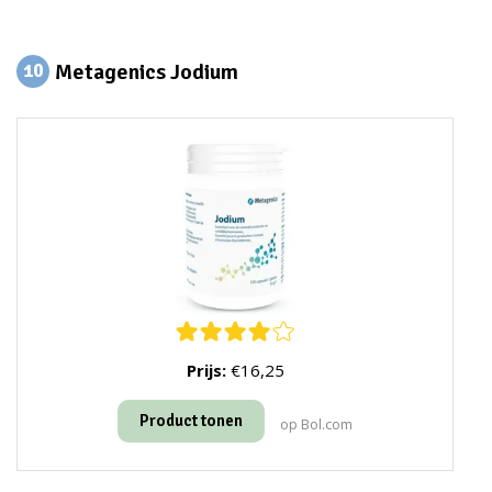
Metagenics Jodium
10
Prijs:
€16,25
Product tonen
op Bol.com