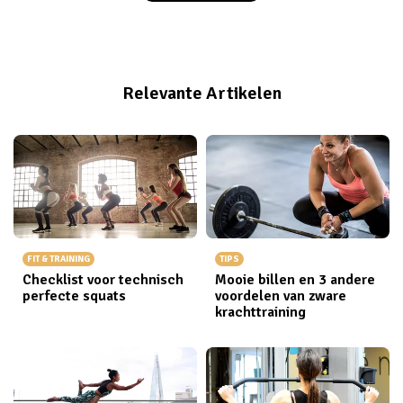
zul je het waarschijnlijk nog een tijdje zonder je
sportschool en groepslessen moeten doen. Een home-
gym zou natuurlijk fantastisch zijn in deze situatie.
Maar gelukkig heb je geen fitnessapparatuur nodig om
Relevante Artikelen
fit te blijven. Dat lukt je ook wel met wat je al in huis
hebt! Laat je inspireren door onze suggesties…
FIT & TRAINING
TIPS
Checklist voor technisch
Mooie billen en 3 andere
perfecte squats
voordelen van zware
krachttraining