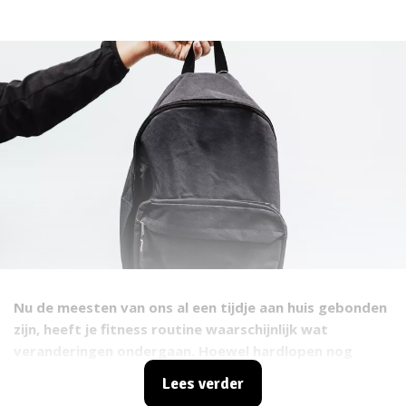
Nu de meesten van ons al een tijdje aan huis gebonden
zijn, heeft je fitness routine waarschijnlijk wat
veranderingen ondergaan. Hoewel hardlopen nog
steeds een prima manier is om in conditie te blijven
Lees verder
(zolang je de veiligheidsmaatregelen in acht neemt),