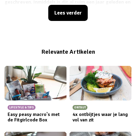
geschreven. Inmiddels is dit al ruim een jaar geleden en
begonnen we de gezonde smoothies en lekkere
Lees verder
salades behoorlijk te missen. En als een van je
favoriete hotspots dan ook nog een nieuwe kaart
heeft, heb je helemaal geen excuus meer nodig om
langs te gaan, toch? ;)
Relevante Artikelen
LIFESTYLE & TIPS
ONTBIJT
Easy peasy macro's met
4x ontbijtjes waar je lang
de Fitgirlcode Box
vol van zit