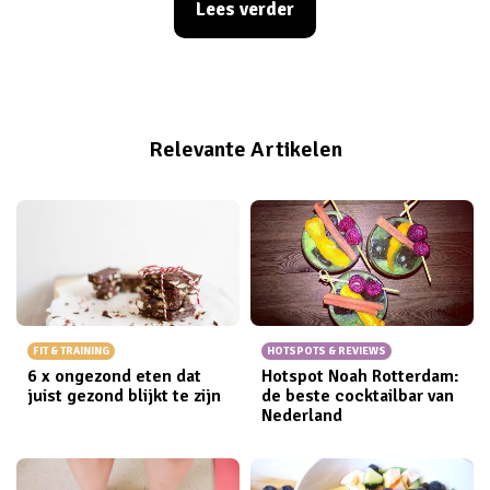
Lees verder
redactrice kon ik natuurlijk niet achterblijven en heb ik
zo snel mogelijk een bezoekje gebracht aan het nu al
superpopulaire
Baker's Dough
.
Relevante Artikelen
FIT & TRAINING
HOTSPOTS & REVIEWS
6 x ongezond eten dat
Hotspot Noah Rotterdam:
juist gezond blijkt te zijn
de beste cocktailbar van
Nederland