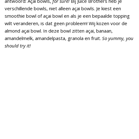
antwoord: Açai bowls,
for sure!
Bij Juice Brothers heb je
verschillende bowls, niet alleen açai bowls. Je kiest een
smoothie bowl of açai bowl en als je een bepaalde topping
wilt veranderen, is dat geen probleem! Wij kozen voor de
almond açai bowl. In deze bowl zitten açai, banaan,
amandelmelk, amandelpasta, granola en fruit.
So yummy, you
should try it!