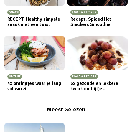
SNACK
FOOD & RECIPES
RECEPT: Healthy simpele
Recept: Spiced Hot
snack met een twist
Snickers Smoothie
ONTBIJT
FOOD & RECIPES
4x ontbijtjes waar je lang
6x gezonde en lekkere
vol van zit
kwark ontbijtjes
Meest Gelezen