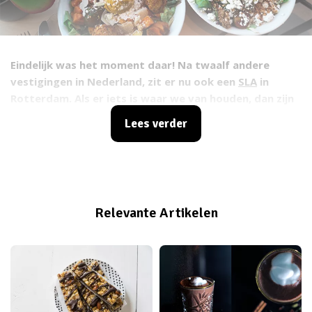
Eindelijk was het moment daar! Na twaalf andere
vestigingen in Nederland, zit er nu ook een
SLA
in
Rotterdam. Als er iets is waar we van houden, dan zijn
het wel goed gevulde salades, dus we moesten wel een
Lees verder
bezoekje brengen aan SLA. Lees snel meer over deze
geweldige saladebar.
Relevante Artikelen