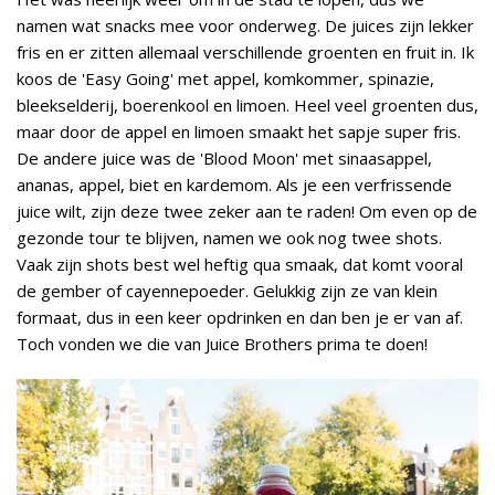
namen wat snacks mee voor onderweg. De juices zijn lekker
fris en er zitten allemaal verschillende groenten en fruit in. Ik
koos de 'Easy Going' met appel, komkommer, spinazie,
bleekselderij, boerenkool en limoen. Heel veel groenten dus,
maar door de appel en limoen smaakt het sapje super fris.
De andere juice was de 'Blood Moon' met sinaasappel,
ananas, appel, biet en kardemom. Als je een verfrissende
juice wilt, zijn deze twee zeker aan te raden! Om even op de
gezonde tour te blijven, namen we ook nog twee shots.
Vaak zijn shots best wel heftig qua smaak, dat komt vooral
de gember of cayennepoeder. Gelukkig zijn ze van klein
formaat, dus in een keer opdrinken en dan ben je er van af.
Toch vonden we die van Juice Brothers prima te doen!