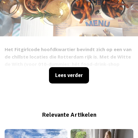
Het Fitgirlcode hoofdkwartier bevindt zich op een van
de chillste locaties die Rotterdam rijk is. Met de Witte
de With (voor 010-dummies: hét food-drink-shop
walhalla van de stad) om de hoek rollen we moeiteloos
Lees verder
binnen 1 minuut naar de fijnste hotspots als het op
wijntjes, cocktails, hapjes, en hoogstaande frituur
aankomt. In geval van een nieuwe tent zijn wij er dan
dus ook als de kippen bij! Een laat ik nu toevallig de
lucky lady zijn die spiksplinternieuwe Latijns-
Relevante Artikelen
Amerikaanse topper
Supermercado
aan de test mocht
onderwerpen. Be warned, hier krijg je pittige honger
van.