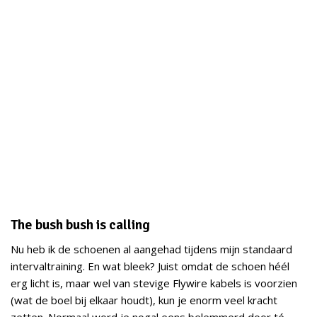
The bush bush is calling
Nu heb ik de schoenen al aangehad tijdens mijn standaard
intervaltraining. En wat bleek? Juist omdat de schoen héél
erg licht is, maar wel van stevige Flywire kabels is voorzien
(wat de boel bij elkaar houdt), kun je enorm veel kracht
zetten. Normaal word je nogal eens belemmerd door té