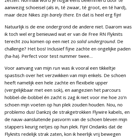
aanwezig schoeisel (als in, té zwaar, té groot, en té hard),
maar deze Nikes zijn
barely there
. En dat is heel erg fijn!
Natuurlijk is de ene ondergrond de andere niet. Daarom was
ik toch wel erg benieuwd wat er van de Free RN Flyknits
terecht zou komen op een niet zo
solid underground
. De
challenge? Het bos! Inclusief fijne zachte en ongelijke paden
(ha-ha). Perfect voor test nummer twee…
Voor aanvang van mijn
run
was ik vooral een tikkeltje
spastisch over het verzwikken van mijn enkels. De schoen
heeft namelijk een hele zachte en flexibele upper
(vergelijkbaar met een sok), en aangezien het parcours
hobbel-de-bobbel én zacht is zag ik niet voor me hoe zo’n
schoen mijn voeten op hun plek zouden houden. Nou, no
problemo dus! Dankzij de strakgetrokken Flywire kabels, en
de nauw-aansluitende pasvorm van de schoen bleven mijn
stappers keurig netjes op hun plek. Fijn! Ondanks dat de
Flyknits redelijk strak zaten, kon ik heerlijk vrij bewegen