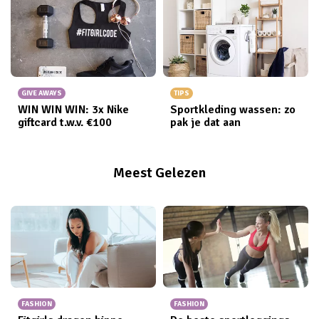
GIVE AWAYS
TIPS
WIN WIN WIN: 3x Nike
Sportkleding wassen: zo
giftcard t.w.v. €100
pak je dat aan
Meest Gelezen
FASHION
FASHION