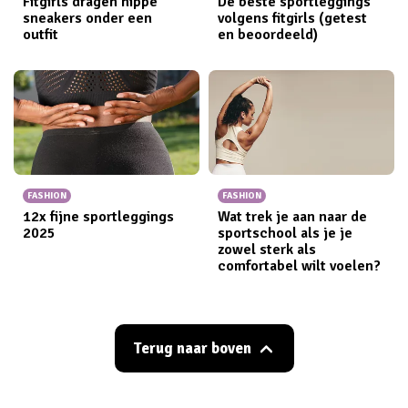
Fitgirls dragen hippe
De beste sportleggings
sneakers onder een
volgens fitgirls (getest
outfit
en beoordeeld)
FASHION
FASHION
12x fijne sportleggings​
Wat trek je aan naar de
2025
sportschool als je je
zowel sterk als
comfortabel wilt voelen?
Terug naar boven