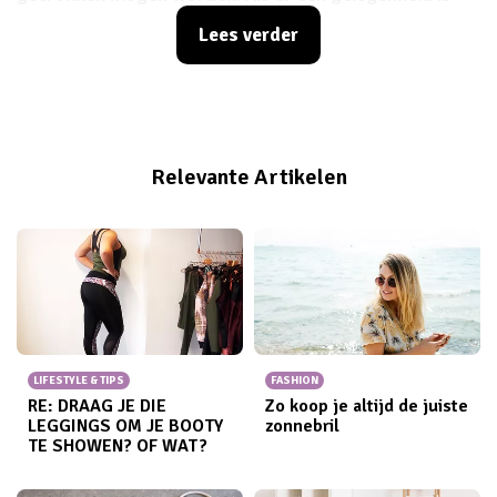
waarbij ik het leuk vind om uit te pakken, dan zijn het
Lees verder
de festivals wel. Vandaag deel ik mijn ultieme festival
wishlist vól met toffe, 's zomerse items met jullie.
Enneh, sorry wanneer je zuinig wilde doen deze maand,
want dat gaat na het zien van dit lijstje denk
ik
niet
meer lukken...
Relevante Artikelen
LIFESTYLE & TIPS
FASHION
RE: DRAAG JE DIE
Zo koop je altijd de juiste
LEGGINGS OM JE BOOTY
zonnebril
TE SHOWEN? OF WAT?