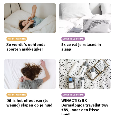
cosmeticaproducten willen. De oplossing? DIY
scheercrème! Wij vertellen je hoe je heel gemakkelijk
zelf een geweldige scheercrème maakt.
FIT & TRAINING
LIFESTYLE & TIPS
Zo wordt 's ochtends
5x zo val je relaxed in
sporten makkelijker
slaap
FIT & TRAINING
LIFESTYLE & TIPS
Dit is het effect van (te
WINACTIE: 5X
weinig) slapen op je huid
Dermalogica travelkit twv
€85,- voor een frisse
huid!