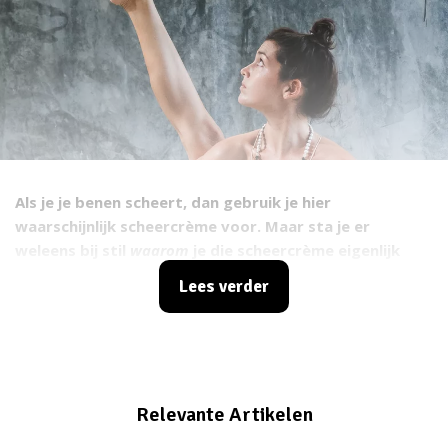
Als je je benen scheert, dan gebruik je hier
waarschijnlijk scheercrème voor. Maar sta je er
weleens bij stil
waarom
je die scheercrème eigenlijk
nodig hebt? Ter herinnering: scheercrème is belangrijk
Lees verder
omdat het de haartjes zachter maakt, je poriën
openzet en ervoor zorgt dat je veilig kunt scheren –
met een glad resultaat. Er zijn veel verschillende
scheercrèmes verkrijgbaar. Maar hoewel die
spuitbussen prachtige schuimbolletjes produceren,
Relevante Artikelen
bevatten ze ook vaak parabenen, ftalaten en andere
ingrediënten die we eigenlijk liever niet in onze