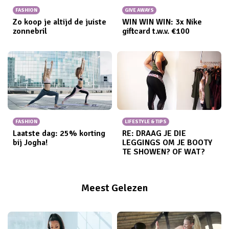
FASHION
GIVE AWAYS
Zo koop je altijd de juiste
WIN WIN WIN: 3x Nike
zonnebril
giftcard t.w.v. €100
FASHION
LIFESTYLE & TIPS
Laatste dag: 25% korting
RE: DRAAG JE DIE
bij Jogha!
LEGGINGS OM JE BOOTY
TE SHOWEN? OF WAT?
Meest Gelezen