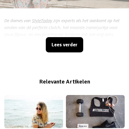
De dames van
StyleToday
zijn experts als het aankomt op het
vinden van dé perfecte clutch, het mooiste zomerjurkje voor
jouw figuur, en een prachtpaar brogues dat ook nog eens
binnen je budget past! Elke maand delen ze handige fashion
Lees verder
tips met Fitgirlcode. Read, read!
Relevante Artikelen