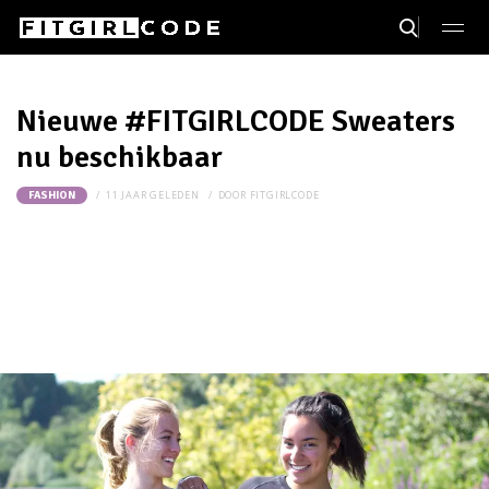
Nieuwe #FITGIRLCODE Sweaters
nu beschikbaar
11 JAAR GELEDEN
DOOR
FITGIRLCODE
FASHION