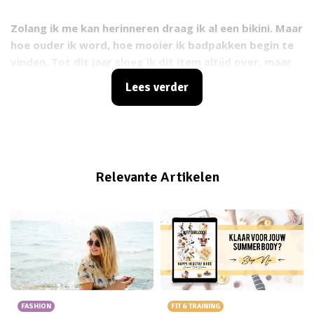
Zolang ik me kan herinneren draag ik al een bikini. Maar
hoe ouder ik word, hoe mooier ik badpakken begin te
vinden. Tot dit jaar sloeg ik dit item altijd over, maar
waarom eigenlijk? Is het om dat het me doet denken
Lees verder
aan atleten en oma's of omdat ik er vreemde
tan lines
van krijg? Tijd voor onderzoek.
Relevante Artikelen
FASHION
FIT & TRAINING