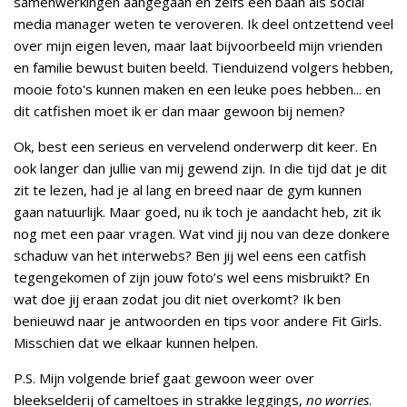
samenwerkingen aangegaan en zelfs een baan als social
media manager weten te veroveren. Ik deel ontzettend veel
over mijn eigen leven, maar laat bijvoorbeeld mijn vrienden
en familie bewust buiten beeld. Tienduizend volgers hebben,
mooie foto's kunnen maken en een leuke poes hebben... en
dit catfishen moet ik er dan maar gewoon bij nemen?
Ok, best een serieus en vervelend onderwerp dit keer. En
ook langer dan jullie van mij gewend zijn. In die tijd dat je dit
zit te lezen, had je al lang en breed naar de gym kunnen
gaan natuurlijk. Maar goed, nu ik toch je aandacht heb, zit ik
nog met een paar vragen. Wat vind jij nou van deze donkere
schaduw van het interwebs? Ben jij wel eens een catfish
tegengekomen of zijn jouw foto’s wel eens misbruikt? En
wat doe jij eraan zodat jou dit niet overkomt? Ik ben
benieuwd naar je antwoorden en tips voor andere Fit Girls.
Misschien dat we elkaar kunnen helpen.
P.S. Mijn volgende brief gaat gewoon weer over
bleekselderij of cameltoes in strakke leggings,
no worries
.