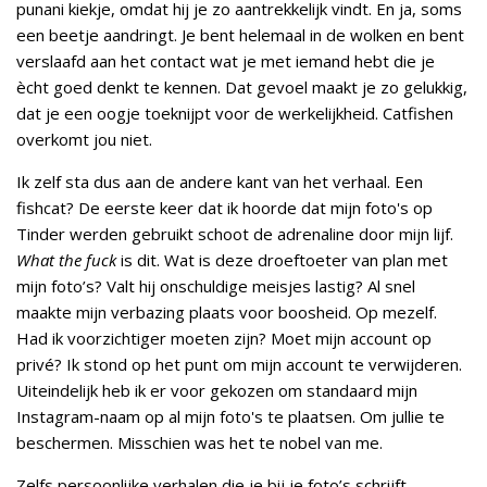
punani kiekje, omdat hij je zo aantrekkelijk vindt. En ja, soms
een beetje aandringt. Je bent helemaal in de wolken en bent
verslaafd aan het contact wat je met iemand hebt die je
ècht goed denkt te kennen. Dat gevoel maakt je zo gelukkig,
dat je een oogje toeknijpt voor de werkelijkheid. Catfishen
overkomt jou niet.
Ik zelf sta dus aan de andere kant van het verhaal. Een
fishcat? De eerste keer dat ik hoorde dat mijn foto's op
Tinder werden gebruikt schoot de adrenaline door mijn lijf.
What the fuck
is dit. Wat is deze droeftoeter van plan met
mijn foto’s? Valt hij onschuldige meisjes lastig? Al snel
maakte mijn verbazing plaats voor boosheid. Op mezelf.
Had ik voorzichtiger moeten zijn? Moet mijn account op
privé? Ik stond op het punt om mijn account te verwijderen.
Uiteindelijk heb ik er voor gekozen om standaard mijn
Instagram-naam op al mijn foto's te plaatsen. Om jullie te
beschermen. Misschien was het te nobel van me.
Zelfs persoonlijke verhalen die je bij je foto’s schrijft,