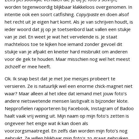
worden tegenwoordig blijkbaar klakkeloos overgenomen. In
intentie ook een soort catfishing.
Copy/paste
en doen alsof
het recht uit je eigen hart komt. Als je van schrijven houdt, is
ieder woord dat jij op je toetsenbord laat vallen een stukje
van je ziel. En weet je wat het vervelende is. Je staat
machteloos toe te kijken hoe iemand zonder gevoel dit
stukje van je afpakt en kneiter hard misbruikt om anderen
voor de gek te houden. Maar misschien nog wel het meest
zichzelf er mee heeft.
Ok. Ik snap best dat je met Joe meisjes probeert te
versieren. Ze is natuurlijk wel een enorme chick-magnet niet
waar? Maar alleen al het idee dat iemand met jouw foto’s
andere nietswetende mensen lastigvalt is bijzonder klote.
Nepprofielen rapporteren bij Facebook, Instagram of Badoo
haalt vaak vrij weinig uit. Mijn naam op mijn foto's zetten is
ongeveer het enige wat ik kan doen als
voorzorgsmaatregel. En zelfs dan worden mijn foto’s nog
gebruikt. Ze willen blijkbaar mijn foto's zo graag gebruiken