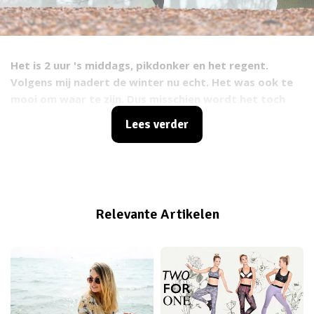
Het is 2 uur 's middags, pikdonker en het regent.
Volgens mij nadert de winter nu echt. Het was ook te
mooi om waar te zijn. Dus misschien wordt het toch
tijd om de winterjassen uit de kast te halen en nieuwe
Lees verder
winterkleren aan te schaffen. Hebben we nou net het
geluk dat het overal SALE is en je dus voor een paar
euro's de leukste dingen op de kop kunt tikken. Ik zit
ook al de halve middag van alles en nog wat te
bestellen (ja, ik heb een online shop verslaving) en ik
Relevante Artikelen
kwam een aantal items die je niet kunt laten liggen. Ik
wil jullie ook niet besmetten met mijn koopwoede
maar het is een zeker kijkje waard. Vooral om de
wintermaanden door te komen...