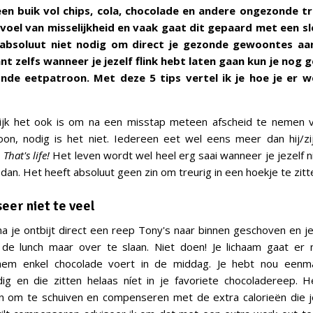
n buik vol chips, cola, chocolade en andere ongezonde tr
voel van misselijkheid en vaak gaat dit gepaard met een s
 absoluut niet nodig om direct je gezonde gewoontes aa
nt zelfs wanneer je jezelf flink hebt laten gaan kun je nog
onde eetpatroon. Met deze 5 tips vertel ik je hoe je er 
lijk het ook is om na een misstap meteen afscheid te nemen 
on, nodig is het niet. Iedereen eet wel eens meer dan hij/zij
.
That's life!
Het leven wordt wel heel erg saai wanneer je jezelf n
dan. Het heeft absoluut geen zin om treurig in een hoekje te zitt
eer niet te veel
na je ontbijt direct een reep Tony's naar binnen geschoven en 
de lunch maar over te slaan. Niet doen! Je lichaam gaat er n
em enkel chocolade voert in de middag. Je hebt nou eenma
dig en die zitten helaas níet in je favoriete chocoladereep. 
zijn om te schuiven en compenseren met de extra calorieën die je