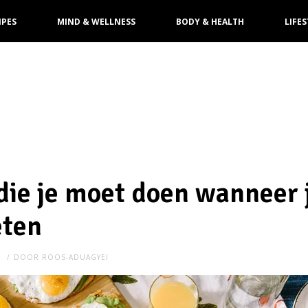
IPES
MIND & WELLNESS
BODY & HEALTH
LIFES
die je moet doen wanneer 
eten
N
DOOR
ROOS-ADUAGYEI