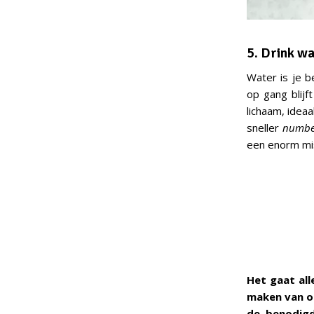
5. Drink w
Water is je b
op gang blijf
lichaam, idea
sneller
numbe
een enorm miss
Het gaat al
maken van on
de benodigd