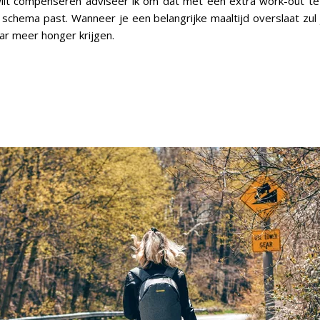
ilt compenseren adviseer ik om dat met een extra work-out te 
 schema past. Wanneer je een belangrijke maaltijd overslaat zul 
ar meer honger krijgen.