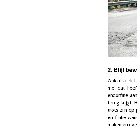
2. Blijf be
Ook al voelt 
me, dat heef
endorfine aan
terug krijgt. 
trots zijn o
en flinke wan
maken en even