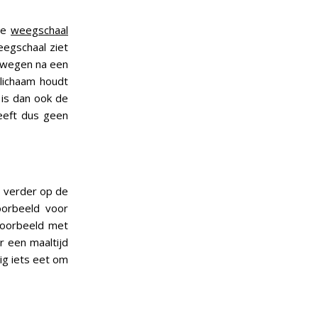
 de
weegschaal
eegschaal ziet
e wegen na een
 lichaam houdt
 is dan ook de
heeft dus geen
ga verder op de
oorbeeld voor
jvoorbeeld met
r een maaltijd
ig iets eet om