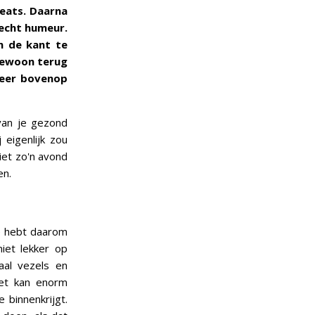
eats. Daarna
lecht humeur.
n de kant te
 gewoon terug
weer bovenop
van je gezond
 eigenlijk zou
iet zo'n avond
en.
je hebt daarom
iet lekker op
al vezels en
Het kan enorm
 binnenkrijgt.