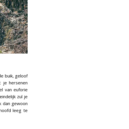
e buik, geloof
t je hersenen
el van euforie
indelijk zul je
ak dan gewoon
 hoofd leeg te