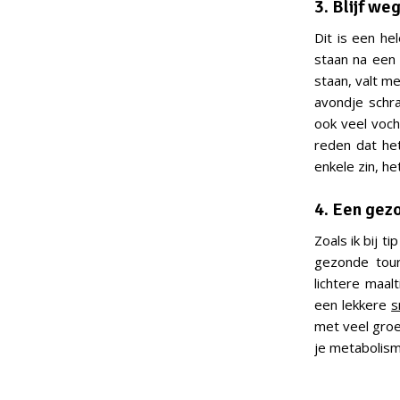
3. Blijf w
Dit is een he
staan na een 
staan, valt m
avondje schra
ook veel voch
reden dat het
enkele zin, he
4. Een gez
Zoals ik bij t
gezonde tour
lichtere maal
een lekkere
s
met veel gro
je metabolism