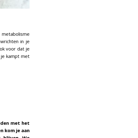
je metabolisme
wrichten in je
ok voor dat je
r je kampt met
uden met het
en kom je aan
 blijven. We