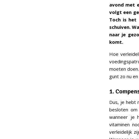
avond met ee
volgt een ge
Toch is het
schuiven. Wa
naar je gez
komt.
Hoe verleide
voedingspatro
moeten doen
gunt zo nu en 
1. Compens
Dus, je hebt 
besloten om 
wanneer je h
vitaminen no
verleidelijk 