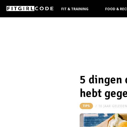
FIT & TRAINING
FOOD & REC
KOOPGIDS
5 dingen 
hebt geg
TIPS
10 JAAR GELEDE