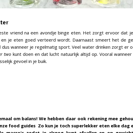
ater
este vriend na een avondje binge eten. Het zorgt ervoor dat 
t en je eten goed verteerd wordt. Daarnaast smeert het de ge
al dus wanneer je regelmatig sport. Veel water drinken zorgt er o
r two
kunt doen en dat lucht natuurlijk altijd op. Vooral wannee
elijk gevoel in je buik.
lemaal om balans! We hebben daar ook rekening mee geho
ze food guides Zo kun je toch superlekker eten elke dag 
e macro's zodat je alsnog kunt afvallen en op gewicht