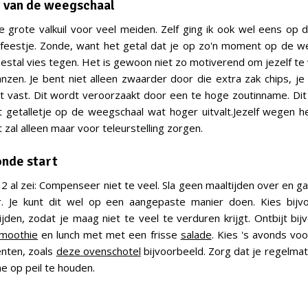
eg van de weegschaal
le grote valkuil voor veel meiden. Zelf ging ik ook wel eens op
feestje. Zonde, want het getal dat je op zo'n moment op de w
eestal vies tegen. Het is gewoon niet zo motiverend om jezelf t
nzen. Je bent niet alleen zwaarder door die extra zak chips, je
t vast. Dit wordt veroorzaakt door een te hoge zoutinname. Dit
 getalletje op de weegschaal wat hoger uitvalt.Jezelf wegen 
t zal alleen maar voor teleurstelling zorgen.
onde start
ip 2 al zei: Compenseer niet te veel. Sla geen maaltijden over en 
. Je kunt dit wel op een aangepaste manier doen. Kies bijv
tijden, zodat je maag niet te veel te verduren krijgt. Ontbijt bi
moothie
en lunch met met een frisse
salade
. Kies 's avonds voo
enten, zoals
deze ovenschotel
bijvoorbeeld. Zorg dat je regelmat
e op peil te houden.