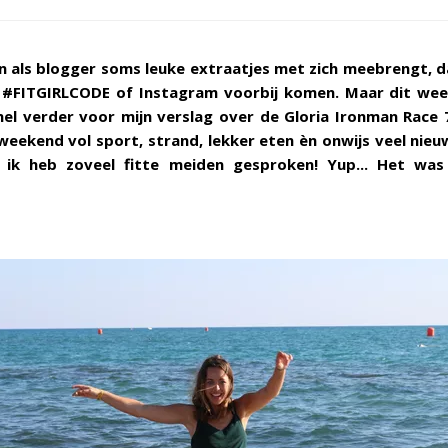
n als blogger soms leuke extraatjes met zich meebrengt, da
 #FITGIRLCODE of Instagram voorbij komen. Maar dit week
snel verder voor mijn verslag over de Gloria Ironman Race 7
 weekend vol sport, strand, lekker eten èn onwijs veel nieuw
ik heb zoveel fitte meiden gesproken! Yup... Het was 