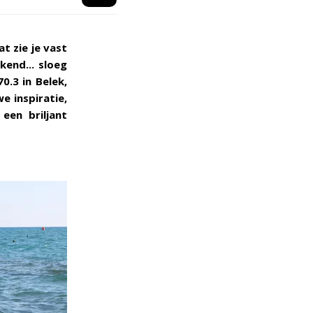
t zie je vast
end... sloeg
0.3 in Belek,
e inspiratie,
een briljant