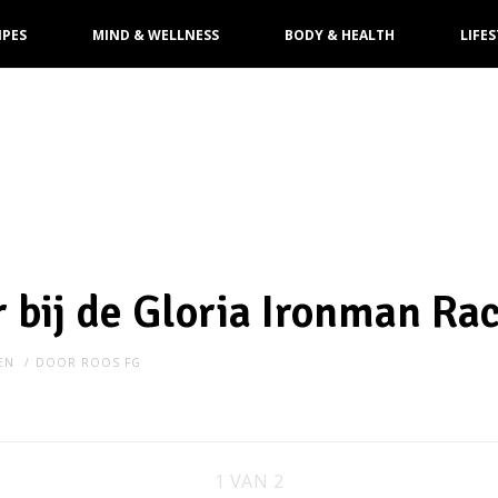
IPES
MIND & WELLNESS
BODY & HEALTH
LIFES
 bij de Gloria Ironman Ra
EN
DOOR
ROOS FG
1 VAN 2