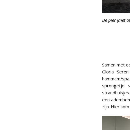
De pier (met 
Samen met een
Gloria Seren
hammam/spa, 
sprongetje 
strandhuisjes
een adembene
zijn. Hier kom