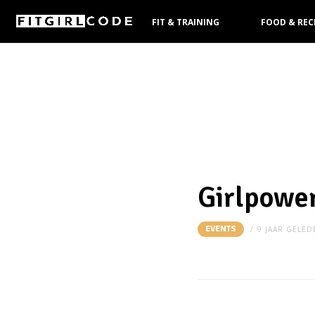
FIT & TRAINING
FOOD & REC
KOOPGIDS
Girlpower
EVENTS
9 JAAR GELED