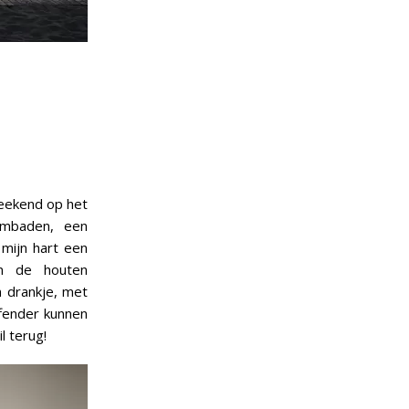
weekend op het
embaden, een
 mijn hart een
en de houten
n drankje, met
fender kunnen
l terug!