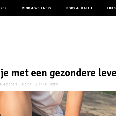
IPES
MIND & WELLNESS
BODY & HEALTH
LIFES
 je met een gezondere leve
AR GELEDEN
DOOR
JILL-SANTHUIZEN