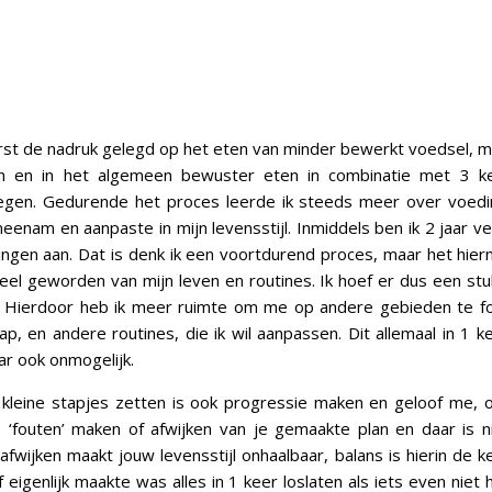
erst de nadruk gelegd op het eten van minder bewerkt voedsel, 
n en in het algemeen bewuster eten in combinatie met 3 k
gen. Gedurende het proces leerde ik steeds meer over voedin
eenam en aanpaste in mijn levensstijl. Inmiddels ben ik 2 jaar ve
ngen aan. Dat is denk ik een voortdurend proces, maar het hier
eel geworden van mijn leven en routines. Ik hoef er dus een st
. Hierdoor heb ik meer ruimte om me op andere gebieden te fo
aap, en andere routines, die ik wil aanpassen. Dit allemaal in 1 
aar ook onmogelijk.
 kleine stapjes zetten is ook progressie maken en geloof me, 
e ‘fouten’ maken of afwijken van je gemaakte plan en daar is 
fwijken maakt jouw levensstijl onhaalbaar, balans is hierin de k
lf eigenlijk maakte was alles in 1 keer loslaten als iets even niet 