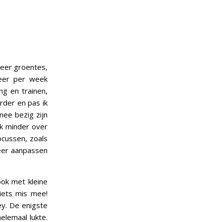
meer groentes,
eer per week
g en trainen,
rder en pas ik
mee bezig zijn
uk minder over
cussen, zoals
keer aanpassen
ook met kleine
niets mis mee!
ey. De enigste
helemaal lukte.