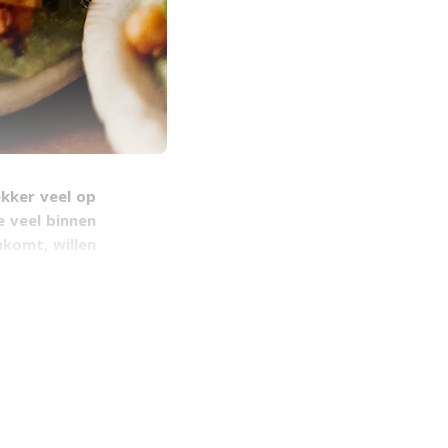
ekker veel op
e veel binnen
nkomt, willen