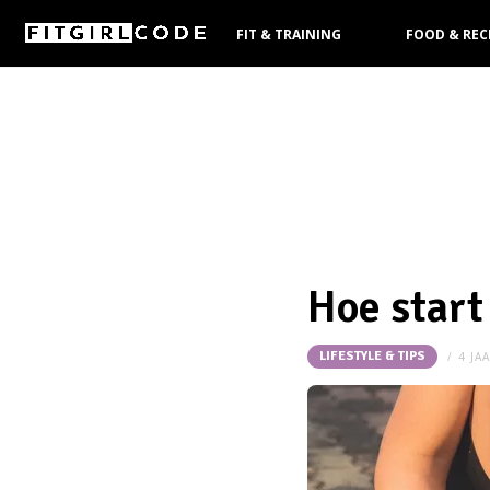
FIT & TRAINING
FOOD & REC
KOOPGIDS
Hoe start
LIFESTYLE & TIPS
4 JA