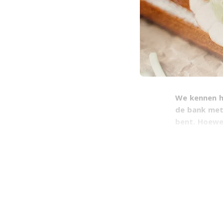
We kennen he
de bank met 
bent. Hoewel
veel mensen 