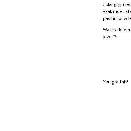
Zolang jij ni
vaak moet afwi
past in jouw l
Wat is de eer
jezelf?
You got this!