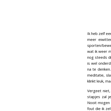
Ik heb zelf e
meer eiwitte
sporten/bewe
wat ik weer m
nog steeds di
is wel onderd
na te denken
meditatie, sl
klinkt leuk, m
Vergeet niet,
stapjes zal j
Nooit mogen a
fout die ik ze