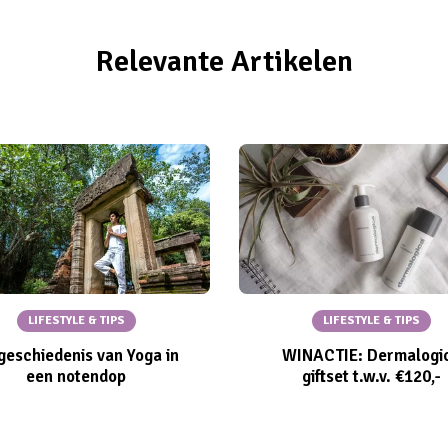
Relevante Artikelen
LIFESTYLE & TIPS
LIFESTYLE & TIPS
geschiedenis van Yoga in
WINACTIE: Dermalogi
een notendop
giftset t.w.v. €120,-