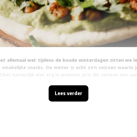
t allemaal wel: tijdens de koude winterdagen zitten we l
smakelijke snacks. De winter is echt zo’n seizoen waarin j
 het natuurlijk niet erg is wanneer je in dit seizoen iets aa
dat toch zo liefst mogelijk vermijden.
Lees verder