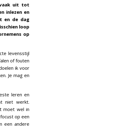
vaak uit tot
n inlezen en
nt en de dag
sschien loop
oornemens op
te levensstijl
alen of fouten
doelen ik voor
en. Je mag en
este leren en
t niet werkt.
et moet wel in
efocust op een
om een andere