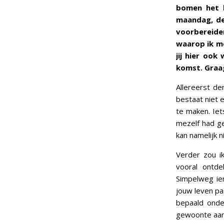
bomen het b
maandag, de
voorbereide
waarop ik me
jij hier oo
komst. Graag
Allereerst de
bestaat niet 
te maken. Iet
mezelf had g
kan namelijk n
Verder zou i
vooral ontde
Simpelweg iem
jouw leven pa
bepaald onde
gewoonte aan