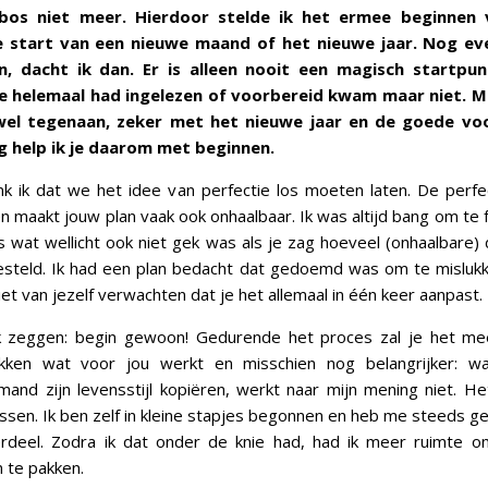
os niet meer. Hierdoor stelde ik het ermee beginnen 
 start van een nieuwe maand of het nieuwe jaar. Nog eve
n, dacht ik dan. Er is alleen nooit een magisch startpu
 helemaal had ingelezen of voorbereid kwam maar niet. Mi
k wel tegenaan, zeker met het nieuwe jaar en de goede v
 help ik je daarom met beginnen.
nk ik dat we het idee van perfectie los moeten laten. De perfec
en maakt jouw plan vaak ook onhaalbaar. Ik was altijd bang om te f
s wat wellicht ook niet gek was als je zag hoeveel (onhaalbare) 
esteld. Ik had een plan bedacht dat gedoemd was om te mislukk
iet van jezelf verwachten dat je het allemaal in één keer aanpast.
k zeggen: begin gewoon! Gedurende het proces zal je het me
kken wat voor jou werkt en misschien nog belangrijker: wa
and zijn levensstijl kopiëren, werkt naar mijn mening niet. H
ssen. Ik ben zelf in kleine stapjes begonnen en heb me steeds g
rdeel. Zodra ik dat onder de knie had, had ik meer ruimte 
 te pakken.