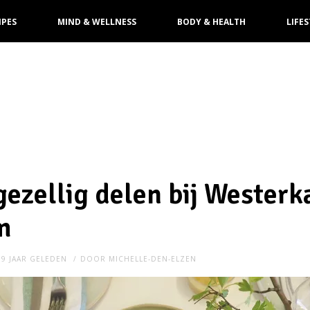
IPES
MIND & WELLNESS
BODY & HEALTH
LIFES
gezellig delen bij Westerka
m
9 JAAR GELEDEN
DOOR
MICHELLE-DEN-ELZEN