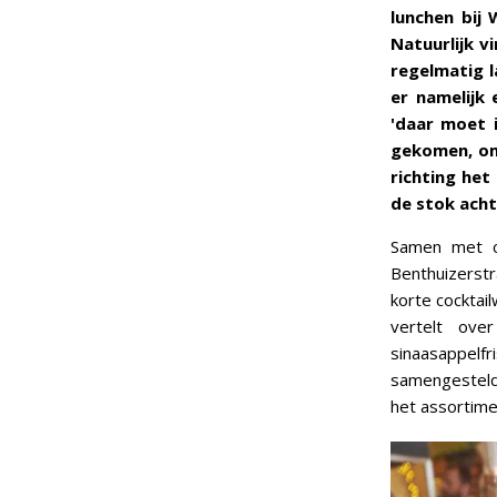
lunchen bij
Natuurlijk v
regelmatig 
er namelijk 
'daar moet i
gekomen, omd
richting het
de stok acht
Samen met c
Benthuizerst
korte cocktai
vertelt ove
sinaasappelf
samengestelde
het assortime