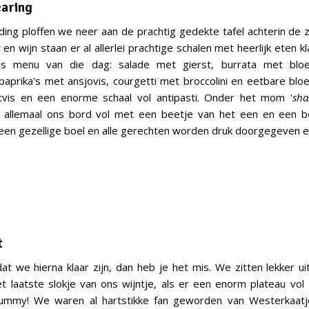
caring
ding ploffen we neer aan de prachtig gedekte tafel achterin de 
en wijn staan er al allerlei prachtige schalen met heerlijk eten kl
s menu van die dag: salade met gierst, burrata met bloed
aprika's met ansjovis, courgetti met broccolini en eetbare blo
tvis en een enorme schaal vol antipasti. Onder het mom '
sha
allemaal ons bord vol met een beetje van het een en een b
 een gezellige boel en alle gerechten worden druk doorgegeven 
t
dat we hierna klaar zijn, dan heb je het mis. We zitten lekker ui
 laatste slokje van ons wijntje, als er een enorm plateau vol
Yummy! We waren al hartstikke fan geworden van Westerkaatj