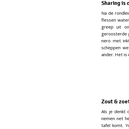
Sharing is 
Na de rondlei
flessen water 
greep uit on
geroosterde p
nero met ink
scheppen we 
ander. Het is
Zout & zoe
Als je denkt 
nemen net het
tafel komt. 