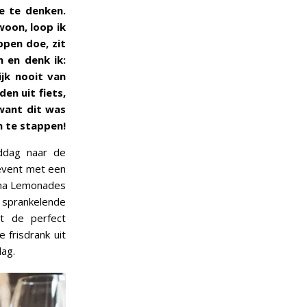
e te denken.
woon, loop ik
pen doe, zit
n en denk ik:
ijk nooit van
en uit fiets,
 want dit was
n te stappen!
ddag naar de
event met een
Mama Lemonades
sprankelende
ot de perfect
 frisdrank uit
lag.