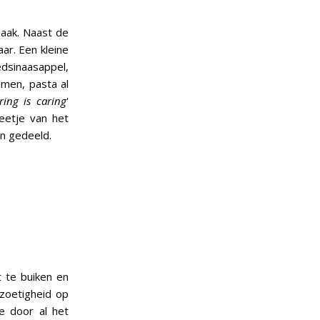
zaak. Naast de
aar. Een kleine
sinaasappel,
emen, pasta al
ring is caring
'
eetje van het
en gedeeld.
t te buiken en
 zoetigheid op
e door al het