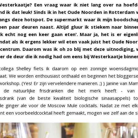
 Westerkaatje? Een vraag waar ik niet lang over na hoefd
ind ik dat leuk! Sinds ik in het Oude Noorden in Rotterdam 
langs deze hotspot. De supermarkt waar ik mijn boodschap
een paar deuren naast. Altijd gluur ik stiekem naar binne
k echt nog een keer gaan eten'. Maar ja, het is er eigenl
at als ik ergens lekker wil eten vaak juist het Oude Noord
 centrum. Daarom was ik oh zo blij met deze uitnodiging,
er de deur die ik nodig had om eens bij Westerkaatje binne
ollega Shelley fiets ik daarom op een zonnige woensdagmi
raat. We worden enthousiast onthaald en beginnen het bloggers
lworkshop. (Yes! Er zijn vervelendere manieren. ;) ) Janine van 
r de natuurlijke frisdranken die het merk heeft - van 
risdrank (van de beste kwaliteit biologische sinaasappels) t
 ginger ale voor de Moscow Mule cocktails. Nadat ze met elke
nt een voorbeeldcocktail heeft gemaakt, mogen we zelf aan de s