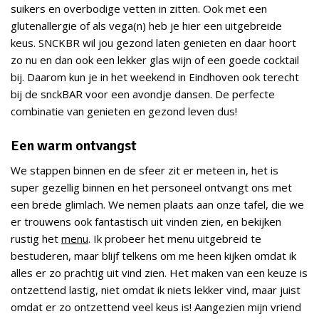
suikers en overbodige vetten in zitten. Ook met een
glutenallergie of als vega(n) heb je hier een uitgebreide
keus. SNCKBR wil jou gezond laten genieten en daar hoort
zo nu en dan ook een lekker glas wijn of een goede cocktail
bij. Daarom kun je in het weekend in Eindhoven ook terecht
bij de snckBAR voor een avondje dansen. De perfecte
combinatie van genieten en gezond leven dus!
Een warm ontvangst
We stappen binnen en de sfeer zit er meteen in, het is
super gezellig binnen en het personeel ontvangt ons met
een brede glimlach. We nemen plaats aan onze tafel, die we
er trouwens ook fantastisch uit vinden zien, en bekijken
rustig het
menu
. Ik probeer het menu uitgebreid te
bestuderen, maar blijf telkens om me heen kijken omdat ik
alles er zo prachtig uit vind zien. Het maken van een keuze is
ontzettend lastig, niet omdat ik niets lekker vind, maar juist
omdat er zo ontzettend veel keus is! Aangezien mijn vriend