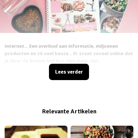
Internet... Een
overload
aan informatie, miljoenen
producten en zó veel keuze... Er staat zoveel online dat
je door de bomen het bos niet meer ziet.
Internetshoppen is hartstikke hip, maar het blijft toch
Lees verder
altijd fijn en overzichtelijk om het product eerst in het
echt te bekijken. Zo weet je zeker dat je later geen
spijt hebt van je aankoop, teleurgesteld bent en nog
eens een tripje moet maken naar het postkantoor om
het retour te sturen. Bovendien kan het gevoel van
Relevante Artikelen
scrollen door een e-guide voor niet iedereen tippen
aan het het bladeren door de bladzijden van een echt
boek.
Fitgirlcode to the rescue!
Onze hardcopy guides
zijn nu ook te bewonderen, te voelen, te lezen én te