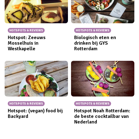
kopen bij maar liefst 4 hele toffe hotspots in hartje
Rotterdam!
Woohoo!
HOTSPOTS & REVIEWS
HOTSPOTS & REVIEWS
Hotspot: Zeeuws
Biologisch eten en
Mosselhuis in
drinken bij GYS
Westkapelle
Rotterdam
HOTSPOTS & REVIEWS
HOTSPOTS & REVIEWS
Hotspot: (vegan) food bij
Hotspot Noah Rotterdam:
Backyard
de beste cocktailbar van
Nederland