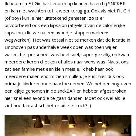
Ik heb mijn Fit Girl hart enorm op kunnen halen bij SNCKBR
en kan niet wachten tot ik weer terug ga. Ook als niet Fit Girl
(of boy) kun je hier uitstekend genieten, zo is er
bijvoorbeeld ook een kipsalon (afgeleid van de calorierijke
kapsalon, die we na een avondje stappen weleens
wegwerken). Het was totaal niet te merken dat de locatie in
Eindhoven pas anderhalve week open was toen wij er
waren, het personeel was heel snel, super gezellig en kwam
meerdere keren checken of alles naar wens was. Naast ons
zat een familie met een klein meisje, ik heb haar ook
meerdere malen enorm zien smullen. Je kunt hier dus ook
prima je kinderen mee naartoe nemen. We hebben nog even
een kijkje genomen in de snckBAR en hebben afgesproken
hier snel een avondje te gaan dansen. Moet ook wel als je
ziet hoe fantastisch het er uit ziet toch? ;)