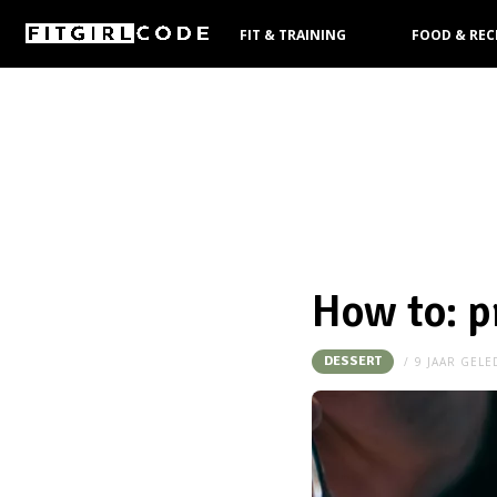
FIT & TRAINING
FOOD & REC
KOOPGIDS
How to: pr
DESSERT
9 JAAR GEL