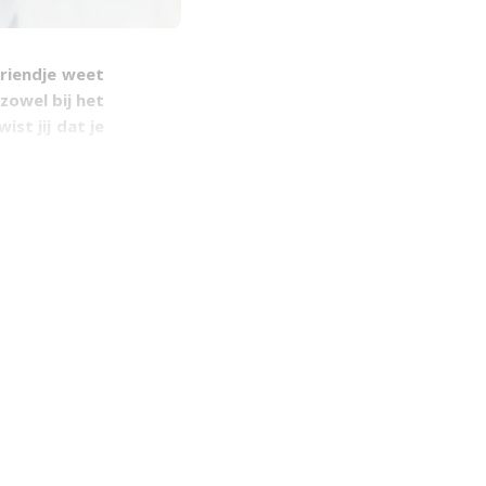
vriendje weet
zowel bij het
wist jij dat je