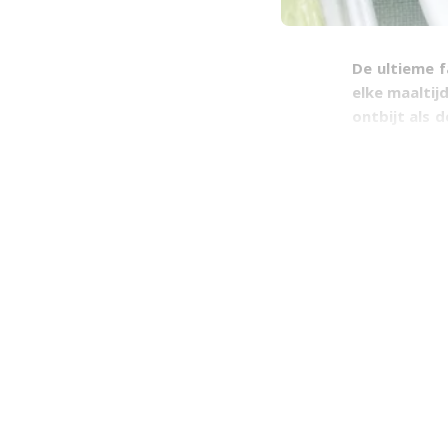
De ultieme f
elke maaltij
ontbijt als 
ook heerlijk