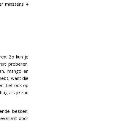
er minstens 4
ren. Zo kun je
uit proberen.
sen, mango en
hebt, want die
en. Let ook op
htig als je zou
llende bessen,
devariant door