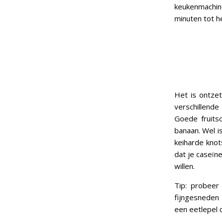
keukenmachin
minuten tot he
Het is ontzet
verschillend
Goede fruits
banaan. Wel i
keiharde knot
dat je caseïne
willen.
Tip: probeer 
fijngesneden 
een eetlepel