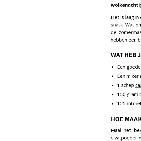
wolkenachtig
Het is laag in
snack. Wat ons
de zomermaan
hebben een ba
WAT HEB J
Een goed
Een mixer (
1 schep
ca
150 gram b
125 ml mel
HOE MAAK
Maal het bev
eiwitpoeder m