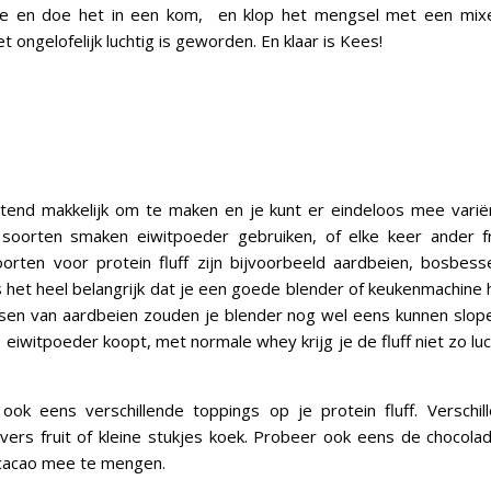
e en doe het in een kom, en klop het mengsel met een mix
t ongelofelijk luchtig is geworden. En klaar is Kees!
tend makkelijk om te maken en je kunt er eindeloos mee varië
e soorten smaken eiwitpoeder gebruiken, of elke keer ander fr
oorten voor protein fluff zijn bijvoorbeeld aardbeien, bosbes
s het heel belangrijk dat je een goede blender of keukenmachine 
sen van aardbeien zouden je blender nog wel eens kunnen slop
 eiwitpoeder koopt, met normale whey krijg je de fluff niet zo luc
ook eens verschillende toppings op je protein fluff. Verschi
vers fruit of kleine stukjes koek. Probeer ook eens de chocola
 cacao mee te mengen.