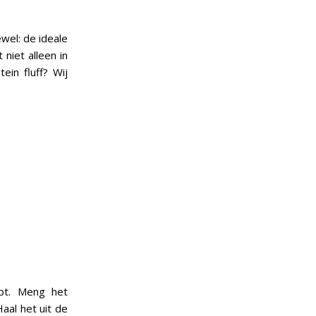
ewel: de ideale
 niet alleen in
in fluff? Wij
ebt. Meng het
aal het uit de