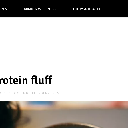
IPES
MIND & WELLNESS
BODY & HEALTH
LIFES
otein fluff
EDEN
DOOR
MICHELLE-DEN-ELZEN