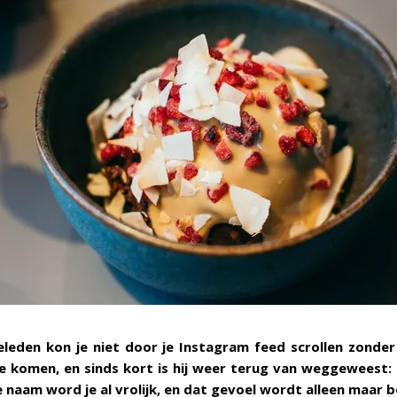
leden kon je niet door je Instagram feed scrollen zonder 
e komen, en sinds kort is hij weer terug van weggeweest: p
e naam word je al vrolijk, en dat gevoel wordt alleen maar be