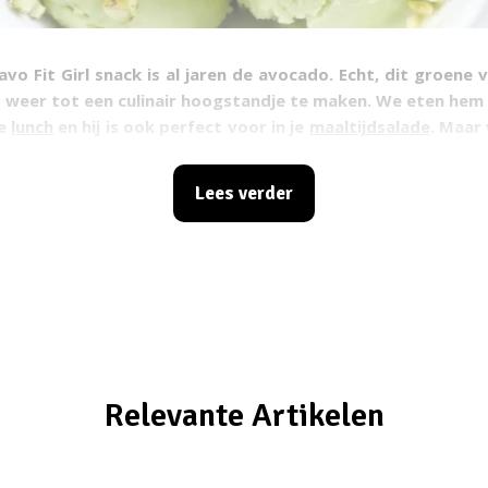
avo Fit Girl snack is al jaren de avocado. Echt, dit groene 
d weer tot een culinair hoogstandje te maken. We eten hem 
de
lunch
en hij is ook perfect voor in je
maaltijdsalade
. Maar 
 ijs kan maken met deze topper?
Lees verder
Relevante Artikelen