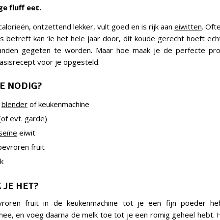
e fluff eet.
 calorieën, ontzettend lekker, vult goed en is rijk aan
eiwitten
. Oft
 betreft kan ‘ie het hele jaar door, dit koude gerecht hoeft echt
den gegeten te worden. Maar hoe maak je de perfecte prote
sisrecept voor je opgesteld.
E NODIG?
e
blender
of keukenmachine
of evt. garde)
seïne
eiwit
evroren fruit
k
 JE HET?
roren fruit in de keukenmachine tot je een fijn poeder h
ee, en voeg daarna de melk toe tot je een romig geheel hebt. H