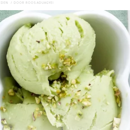
LEDEN
DOOR
ROOS-ADUAGYEI