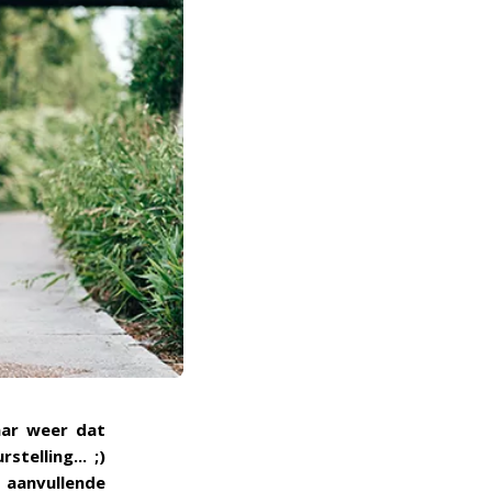
aar weer dat
telling... ;)
n aanvullende