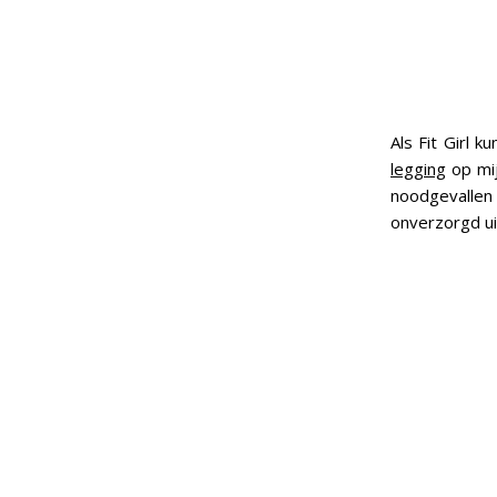
Als Fit Girl 
legging
op mij
noodgevallen
onverzorgd ui