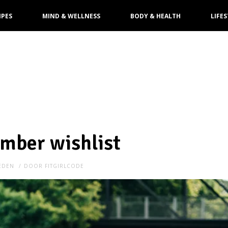
IPES
MIND & WELLNESS
BODY & HEALTH
LIFES
mber wishlist
LEDEN
DOOR
FITGIRLCODE