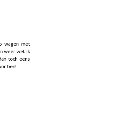
op wagen met
n weer wel. Ik
dan toch eens
oor ben!