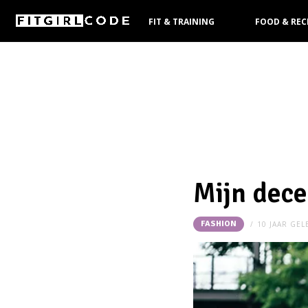
FIT & TRAINING
FOOD & REC
KOOPGIDS
Mijn dece
FASHION
10 JAAR GE