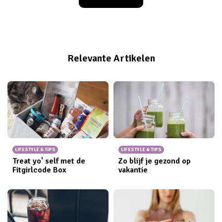
van de laatste de band op. Gelukkig is dat nu voorbij.
Met deze hacks ligt jouw koffer als eerste op de
bagageband.
Relevante Artikelen
LIFESTYLE & TIPS
LIFESTYLE & TIPS
Treat yo' self met de
Zo blijf je gezond op
Fitgirlcode Box
vakantie