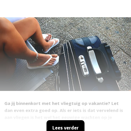
Ga jij binnenkort met het vliegtuig op vakantie? Let
dan even extra goed op. Als er iets is dat vervelend is
aan vliegen is het wel het eeuwige wachten op je
koffer. Met een beetje pech komt jouw koffer als één
Lees verder