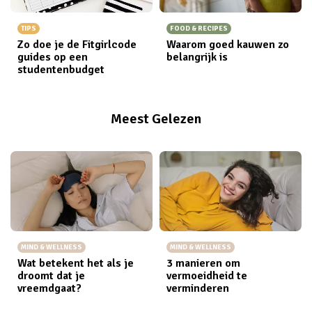
TIPS
FOOD & RECIPES
Zo doe je de Fitgirlcode
Waarom goed kauwen zo
guides op een
belangrijk is
studentenbudget
Meest Gelezen
MIND & WELLNESS
MIND & WELLNESS
Wat betekent het als je
3 manieren om
droomt dat je
vermoeidheid te
vreemdgaat?
verminderen