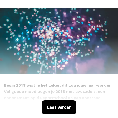
Begin 2018 wist je het zeker: dit zou jouw jaar worden.
Vol goede moed begon je 2018 met avocado's, een
abonnement op de sportschool en een voorraad
proteïne shakes. Een aantal weken verder heb dit
Lees verder
vervangen door een doos koekjes, je bank en een fles
cola. We kunnen je geen ongelijk geven. De maand na