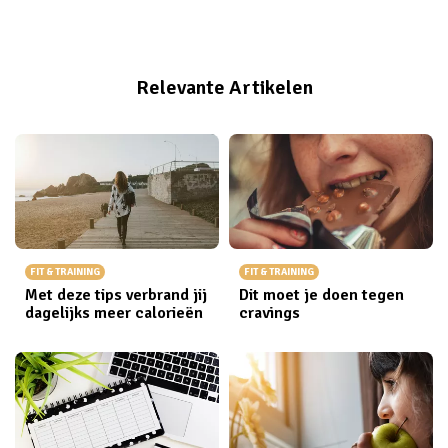
de feestdagen is immers een bijzonder grauwe periode
en na al dat lekkere eten tijdens de feestdagen
verlangen wij ook weer terug naar december. Maar
Relevante Artikelen
kop op, je hoeft niet tot 2019 te wachten om je
voornemens weer op te pakken. Met deze tips hou je
ze namelijk wél vol!
FIT & TRAINING
FIT & TRAINING
Met deze tips verbrand jij
Dit moet je doen tegen
dagelijks meer calorieën
cravings