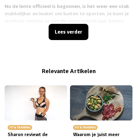
Nu de lente officieel is begonnen, is het weer een stuk
makkelijker en leuker om buiten te sporten. Je kunt je
workout routine zo van de sportschool naar buiten
verplaatsen. Het kost niet alleen minder geld dan een
Lees verder
abonnementje op de sportschool, maar is ook nog een
hartstikke goed voor je! Je krijgt meer frisse lucht, je
lichaam moet een stuk harder werken en de zon laadt
je meteen weer op. Maar voordat je nu meteen naar
buiten rent, is het belangrijk dat je wel precies de
Relevante Artikelen
goede materialen bij je hebt zodat je zeker weet dat
er niets mis kan gaan bij jouw workout. Ik laat je
precies zien wat je allemaal nodig hebt. (Wil je weten
waar je de kleding kunt kopen? Klik dan simpelweg op
de afbeelding en je komt meteen op de goede website
terecht!)
FIT & TRAINING
FIT & TRAINING
Sharon reviewt de
Waarom je juist meer