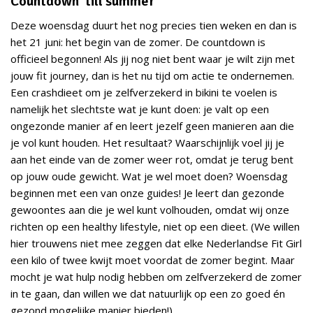
Countdown 'till summer
Deze woensdag duurt het nog precies tien weken en dan is
het 21 juni: het begin van de zomer. De countdown is
officieel begonnen! Als jij nog niet bent waar je wilt zijn met
jouw fit journey, dan is het nu tijd om actie te ondernemen.
Een crashdieet om je zelfverzekerd in bikini te voelen is
namelijk het slechtste wat je kunt doen: je valt op een
ongezonde manier af en leert jezelf geen manieren aan die
je vol kunt houden. Het resultaat? Waarschijnlijk voel jij je
aan het einde van de zomer weer rot, omdat je terug bent
op jouw oude gewicht. Wat je wel moet doen? Woensdag
beginnen met een van onze guides! Je leert dan gezonde
gewoontes aan die je wel kunt volhouden, omdat wij onze
richten op een healthy lifestyle, niet op een dieet. (We willen
hier trouwens niet mee zeggen dat elke Nederlandse Fit Girl
een kilo of twee kwijt moet voordat de zomer begint. Maar
mocht je wat hulp nodig hebben om zelfverzekerd de zomer
in te gaan, dan willen we dat natuurlijk op een zo goed én
gezond mogelijke manier bieden!)