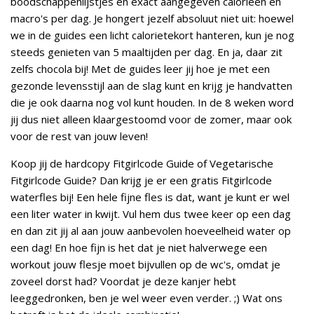
boodschappenlijstjes en exact aangegeven calorieën en
macro's per dag. Je hongert jezelf absoluut niet uit: hoewel
we in de guides een licht calorietekort hanteren, kun je nog
steeds genieten van 5 maaltijden per dag. En ja, daar zit
zelfs chocola bij! Met de guides leer jij hoe je met een
gezonde levensstijl aan de slag kunt en krijg je handvatten
die je ook daarna nog vol kunt houden. In de 8 weken word
jij dus niet alleen klaargestoomd voor de zomer, maar ook
voor de rest van jouw leven!
Koop jij de hardcopy Fitgirlcode Guide of Vegetarische
Fitgirlcode Guide? Dan krijg je er een gratis Fitgirlcode
waterfles bij! Een hele fijne fles is dat, want je kunt er wel
een liter water in kwijt. Vul hem dus twee keer op een dag
en dan zit jij al aan jouw aanbevolen hoeveelheid water op
een dag! En hoe fijn is het dat je niet halverwege een
workout jouw flesje moet bijvullen op de wc's, omdat je
zoveel dorst had? Voordat je deze kanjer hebt
leeggedronken, ben je wel weer even verder. ;) Wat ons