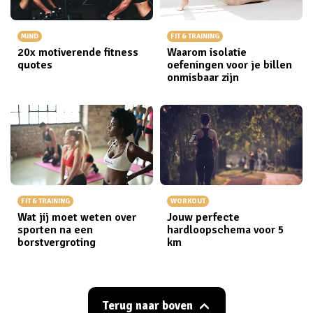
MIND
FIT & TRAINING
20x motiverende fitness
Waarom isolatie
quotes
oefeningen voor je billen
onmisbaar zijn
FIT & TRAINING
WORKOUT
Wat jij moet weten over
Jouw perfecte
sporten na een
hardloopschema voor 5
borstvergroting
km
Terug naar boven