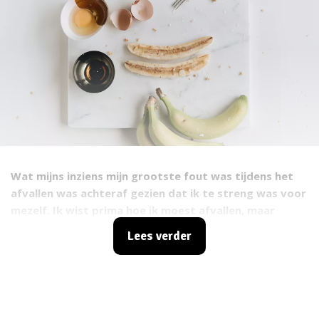
Wat mijns inziens mijn grootste fout was tijdens het
afvallen was achteraf gezien dat ik te streng was voor
mezelf. Ik wist prima hoe ik moest afvallen, maar
achteraf had ik gewild dat ik véél eerder opzoek was
Lees verder
gegaan naar een gezonde balans qua voeding. Dit
heeft me zoveel tijd gekost toen ik op gewicht wilde
blijven.