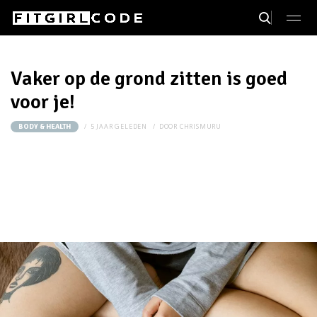
Vaker op de grond zitten is goed
voor je!
5 JAAR GELEDEN
DOOR
CHRISMURU
BODY & HEALTH