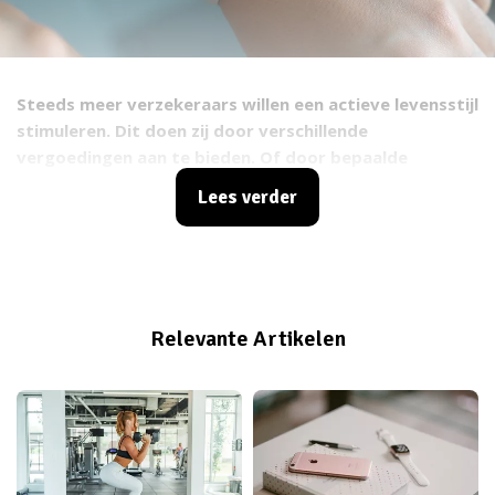
Steeds meer verzekeraars willen een actieve levensstijl
stimuleren. Dit doen zij door verschillende
vergoedingen aan te bieden. Of door bepaalde
programma’s op te zetten waarin je wordt beloond
Lees verder
voor het maken van gezonde keuzes. Waar moet je op
letten bij het kiezen van een zorgverzekering voor
2024 als je een sportieve levensstijl hebt?
Relevante Artikelen