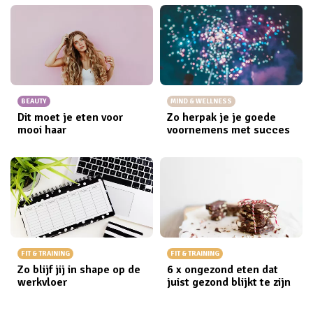
BEAUTY
MIND & WELLNESS
Dit moet je eten voor
Zo herpak je je goede
mooi haar
voornemens met succes
FIT & TRAINING
FIT & TRAINING
Zo blijf jij in shape op de
6 x ongezond eten dat
werkvloer
juist gezond blijkt te zijn