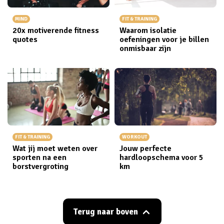
MIND
FIT & TRAINING
20x motiverende fitness
Waarom isolatie
quotes
oefeningen voor je billen
onmisbaar zijn
FIT & TRAINING
WORKOUT
Wat jij moet weten over
Jouw perfecte
sporten na een
hardloopschema voor 5
borstvergroting
km
Terug naar boven