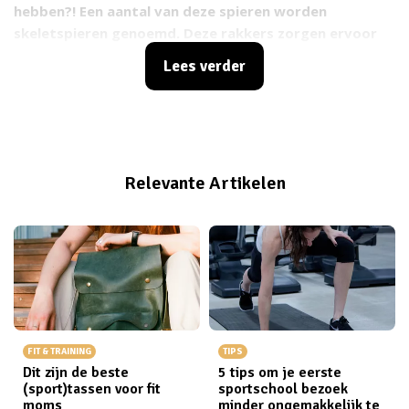
hebben?! Een aantal van deze spieren worden
skeletspieren genoemd. Deze rakkers zorgen ervoor
dat jij alledaagse bewegingen kan uitvoeren zoals
Lees verder
dingen optillen en wandelen. Waarom zijn ze zo
belangrijk? Skeletspieren zijn dé motor achter iedere
beweging. Daarnaast bevorderen gezonde spieren je
balans en voorkomen ze verwondingen. Voorbeeldje.
Als de spieren rondom je knieën heel sterk zijn, zal het
Relevante Artikelen
minder snel gebeuren dat je door je knie gaat! Bonus,
een goede dosis spierballen zorgt er natuurlijk ook
voor dat je helemaal zelf die appelmoespot open kan
draaien. Hoogste tijd om te leren hoe je precies
spiermassa kweekt dus!
FIT & TRAINING
TIPS
Dit zijn de beste
5 tips om je eerste
(sport)tassen voor fit
sportschool bezoek
moms
minder ongemakkelijk te