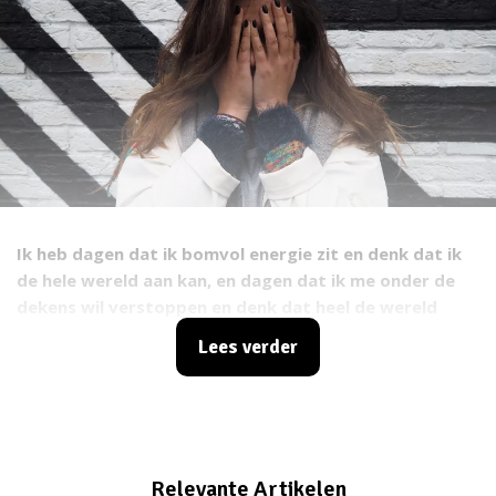
Ik heb dagen dat ik bomvol energie zit en denk dat ik
de hele wereld aan kan, en dagen dat ik me onder de
dekens wil verstoppen en denk dat heel de wereld
tegen me is. Ik doe het laatste overigens nooit,
Lees verder
misschien eens in de zoveel maanden. Ik blijf maar
doorgaan, ik put mezelf mentaal en fysiek uit. En het
ergste is: ik ben er bewust van, maar ik blijf het doen.
Relevante Artikelen