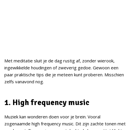
Met meditatie sluit je de dag rustig af, zonder wierook,
ingewikkelde houdingen of zweverig gedoe. Gewoon een
paar praktische tips die je meteen kunt proberen. Misschien
zelfs vanavond nog.
1. High frequency music
Muziek kan wonderen doen voor je brein. Vooral
zogenaamde high frequency music. Dit zijn zachte tonen met