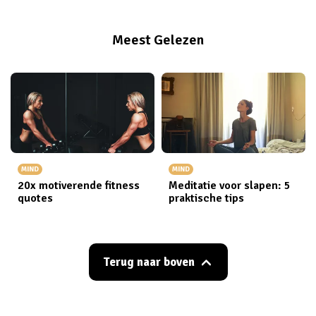
Meest Gelezen
MIND
MIND
20x motiverende fitness
Meditatie voor slapen: 5
quotes
praktische tips
Terug naar boven