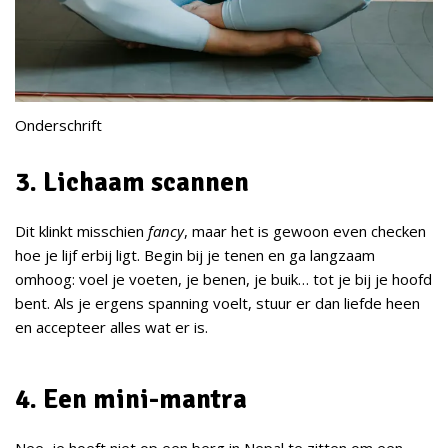
Onderschrift
3. Lichaam scannen
Dit klinkt misschien
fancy
, maar het is gewoon even checken
hoe je lijf erbij ligt. Begin bij je tenen en ga langzaam
omhoog: voel je voeten, je benen, je buik… tot je bij je hoofd
bent. Als je ergens spanning voelt, stuur er dan liefde heen
en accepteer alles wat er is.
4. Een mini-mantra