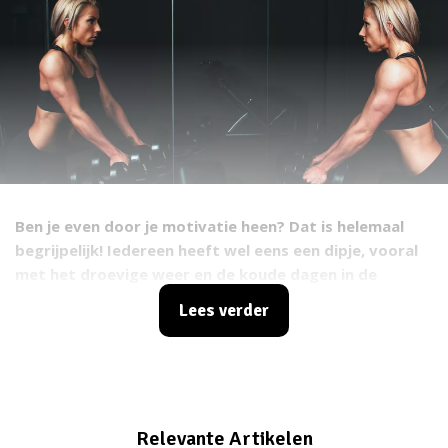
Ben je even door je motivatie heen? Dat is helemaal
begrijpelijk! Iedereen heeft wel eens een dipje, vooral
met het droevige weer en de koude dagen in de
wintermaanden. Het kan een flinke uitdaging zijn om
Lees verder
jezelf naar de sportschool te slepen... Maar geen
zorgen, want met deze motiverende sport
teksten kom jij zeker weer in actie! Deze fitness
quotes in het Nederlands en Engels helpen je om jezelf
opnieuw op te laden en zo sta je in no time week in de
Relevante Artikelen
gym!