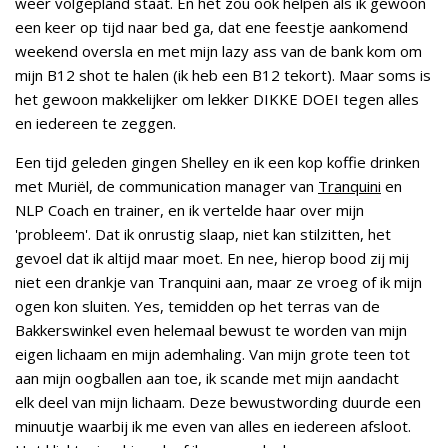
weer volgepland staat. En het zou ook helpen als ik gewoon
een keer op tijd naar bed ga, dat ene feestje aankomend
weekend oversla en met mijn lazy ass van de bank kom om
mijn B12 shot te halen (ik heb een B12 tekort). Maar soms is
het gewoon makkelijker om lekker DIKKE DOEI tegen alles
en iedereen te zeggen.
Een tijd geleden gingen Shelley en ik een kop koffie drinken
met Muriël, de communication manager van
Tranquini
en
NLP Coach en trainer, en ik vertelde haar over mijn
'probleem'. Dat ik onrustig slaap, niet kan stilzitten, het
gevoel dat ik altijd maar moet. En nee, hierop bood zij mij
niet een drankje van Tranquini aan, maar ze vroeg of ik mijn
ogen kon sluiten. Yes, temidden op het terras van de
Bakkerswinkel even helemaal bewust te worden van mijn
eigen lichaam en mijn ademhaling. Van mijn grote teen tot
aan mijn oogballen aan toe, ik scande met mijn aandacht
elk deel van mijn lichaam. Deze bewustwording duurde een
minuutje waarbij ik me even van alles en iedereen afsloot.