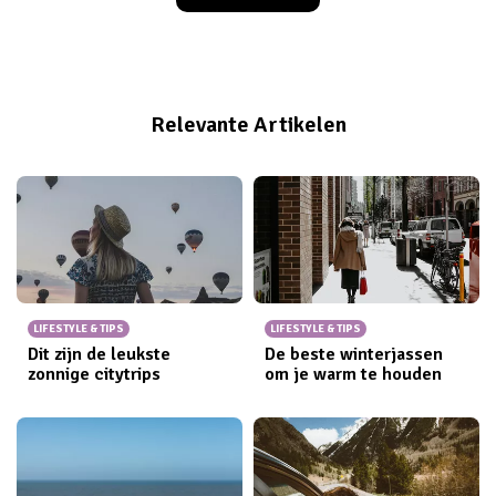
stress op het werk is hiervan de grootste oorzaak.
Maar geen paniek! Drie keer raden wat volgens recent
onderzoek
de beste manier is om een burn-out te
voorkomen? Juist, beweging! Dat wisten wij Fit Girls
Relevante Artikelen
natuurlijk allang.
LIFESTYLE & TIPS
LIFESTYLE & TIPS
Dit zijn de leukste
De beste winterjassen
zonnige citytrips
om je warm te houden