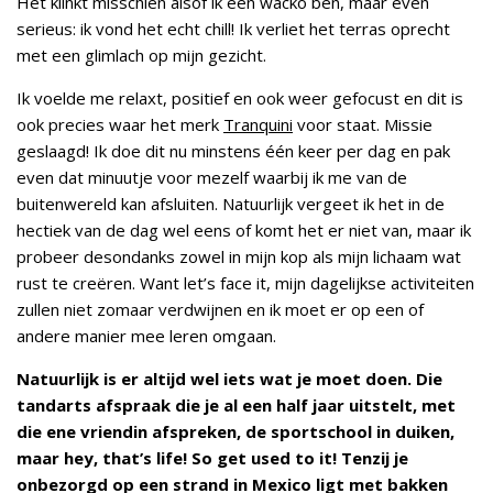
Het klinkt misschien alsof ik een wacko ben, maar even
serieus: ik vond het echt chill! Ik verliet het terras oprecht
met een glimlach op mijn gezicht.
Ik voelde me relaxt, positief en ook weer gefocust en dit is
ook precies waar het merk
Tranquini
voor staat. Missie
geslaagd! Ik doe dit nu minstens één keer per dag en pak
even dat minuutje voor mezelf waarbij ik me van de
buitenwereld kan afsluiten. Natuurlijk vergeet ik het in de
hectiek van de dag wel eens of komt het er niet van, maar ik
probeer desondanks zowel in mijn kop als mijn lichaam wat
rust te creëren. Want let’s face it, mijn dagelijkse activiteiten
zullen niet zomaar verdwijnen en ik moet er op een of
andere manier mee leren omgaan.
Natuurlijk is er altijd wel iets wat je moet doen. Die
tandarts afspraak die je al een half jaar uitstelt, met
die ene vriendin afspreken, de sportschool in duiken,
maar hey, that’s life! So get used to it! Tenzij je
onbezorgd op een strand in Mexico ligt met bakken