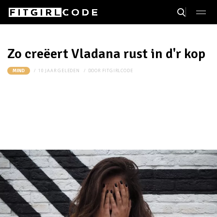
Zo creëert Vladana rust in d'r kop
10 JAAR GELEDEN
DOOR
FITGIRLCODE
MIND