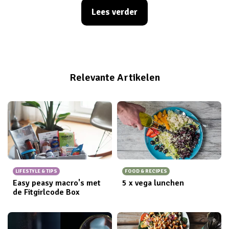
zonder schuldgevoel. Helaas passen de roze koeken,
Lees verder
speculaasjes en wafels niet altijd in onze
macro's
.
Gelukkig zijn wij er om jullie een handje te helpen! Deze
vijf gezonde koekjes zijn makkelijk te maken,
superlekker en je kunt ze snacken zonder daarna een
schuldgevoel te hebben!
Relevante Artikelen
LIFESTYLE & TIPS
FOOD & RECIPES
Easy peasy macro's met
5 x vega lunchen
de Fitgirlcode Box