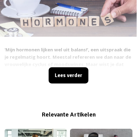
‘Mijn hormonen lijken wel uit balans!’, een uitspraak die
je regelmatig hoort. Meestal refereren we dan naar de
vrouwelijke cyclus of moodswings. Maar wist je dat
onze hormonen nog veel meer regelen in ons lichaam?
Lees verder
En weet je eigenlijk wel wat ‘hormonen’ precies zijn?
Vandaag neem ik je mee in een stukje basiskennis over
hormonen, zodat je straks precies weet hoe deze
kleine deeltjes werken in je lichaam en wat het eigenlijk
betekent als je hormonen uit balans zijn.
Relevante Artikelen