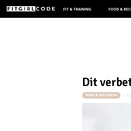
FIT & TRAINING
FOOD & REC
KOOPGIDS
Dit verbe
MIND & WELLNESS
2 