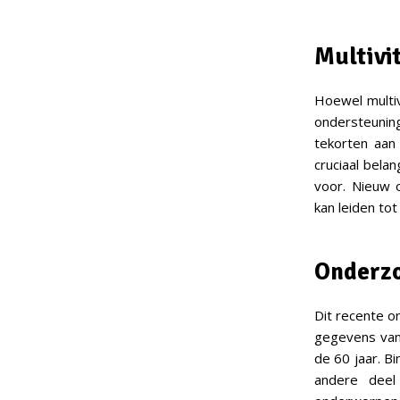
Multivi
Hoewel multiv
ondersteunin
tekorten aan 
cruciaal bela
voor. Nieuw 
kan leiden to
Onderzo
Dit recente on
gegevens van
de 60 jaar. B
andere deel