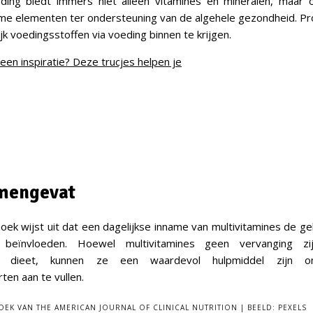
ing biedt immers niet alleen vitamines en mineralen, maar 
ame elementen ter ondersteuning van de algehele gezondheid. P
jk voedingsstoffen via voeding binnen te krijgen.
een inspiratie? Deze trucjes helpen je
mengevat
ek wijst uit dat een dagelijkse inname van multivitamines de g
n beïnvloeden. Hoewel multivitamines geen vervanging z
rd dieet, kunnen ze een waardevol hulpmiddel zijn o
ten aan te vullen.
K VAN THE AMERICAN JOURNAL OF CLINICAL NUTRITION
BEELD:
PEXELS