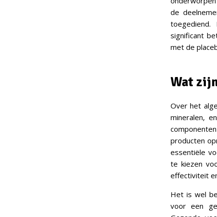
onderworpen a
de deelneme
toegediend.
significant b
met de placeb
Wat zij
Over het alge
mineralen, e
componenten k
producten op
essentiële vo
te kiezen voo
effectiviteit e
Het is wel be
voor een ge