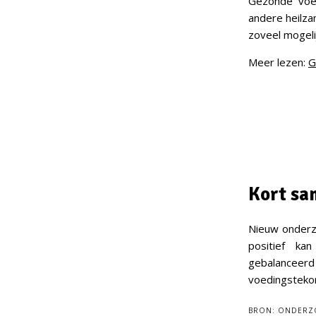
Gezonde voed
andere heilz
zoveel mogeli
Meer lezen:
G
Kort sa
Nieuw onderzo
positief ka
gebalancee
voedingstekor
BRON:
ONDERZOE