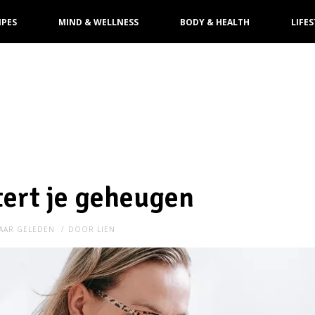
IPES
MIND & WELLNESS
BODY & HEALTH
LIFES
tert je geheugen
JAAR GELEDEN
DOOR
LIEN