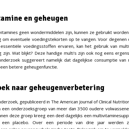
tamine en geheugen
itamines geen wondermiddelen zijn, kunnen ze gebruikt worden
g om eventuele voedingstekorten op te vangen. Voor degenen d
essentiële voedingsstoffen ervaren, kan het gebruik van mult
ng zijn. Wat blijkt? Deze handige multi's zijn ook nog eens erge
onderzoek suggereert namelijk dat dagelijkse consumptie van m
t een betere geheugenfunctie.
ek naar geheugenverbetering
derzoek, gepubliceerd in The American Journal of Clinical Nutriti
 een onderzoeksgroep van meer dan 3500 oudere volwassenen
innen deze groep kreeg een deel dagelijks een multivitaminesup
 een placebo. Over een periode van drie jaar werden z