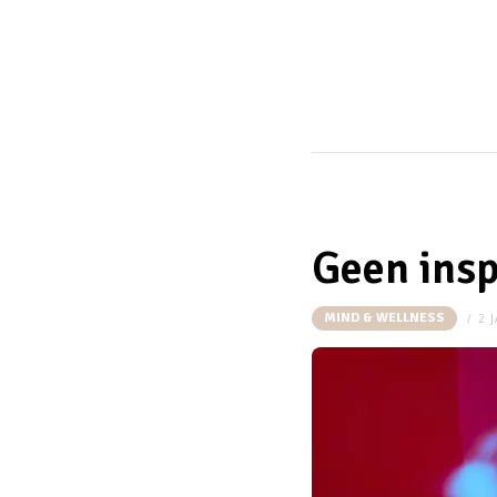
Geen insp
MIND & WELLNESS
2 