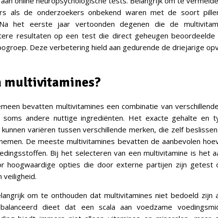
an online neuropsychologische tests. Belangrijk om te vermelde
rs als de onderzoekers onbekend waren met de soort pille
 Na het eerste jaar vertoonden degenen die de multivitam
etere resultaten op een test die direct geheugen beoordeelde i
ogroep. Deze verbetering hield aan gedurende de driejarige op
n multivitamines?
meen bevatten multivitamines een combinatie van verschillend
n soms andere nuttige ingrediënten. Het exacte gehalte en 
unnen variëren tussen verschillende merken, die zelf beslissen
nemen. De meeste multivitamines bevatten de aanbevolen hoe
edingsstoffen. Bij het selecteren van een multivitamine is het
r hoogwaardige opties die door externe partijen zijn getest 
n veiligheid.
langrijk om te onthouden dat multivitamines niet bedoeld zijn 
balanceerd dieet dat een scala aan voedzame voedingsmid