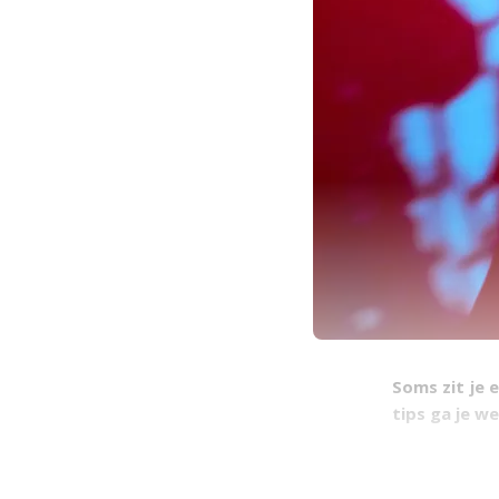
Soms zit je 
tips ga je we