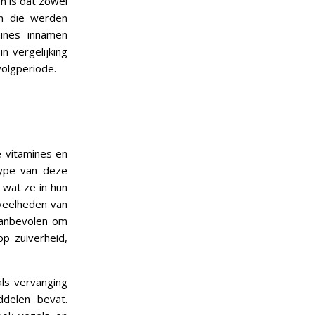
n is dat zowel
n die werden
ines innamen
n vergelijking
volgperiode.
e vitamines en
type van deze
 wat ze in hun
veelheden van
 aanbevolen om
op zuiverheid,
als vervanging
delen bevat.