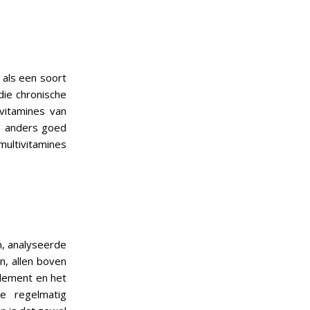
 als een soort
ie chronische
ivitamines van
ns anders goed
ultivitamines
on, analyseerde
, allen boven
plement en het
e regelmatig