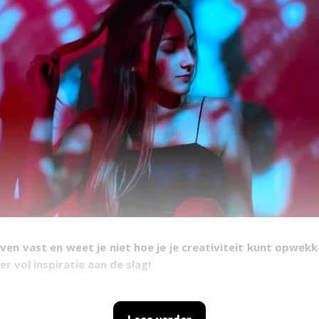
even vast en weet je niet hoe je je creativiteit kunt opwek
er vol inspiratie aan de slag!