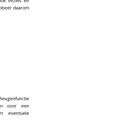
ook vezels en
robeer daarom
eheugenfunctie
ijn voor een
m eventuele