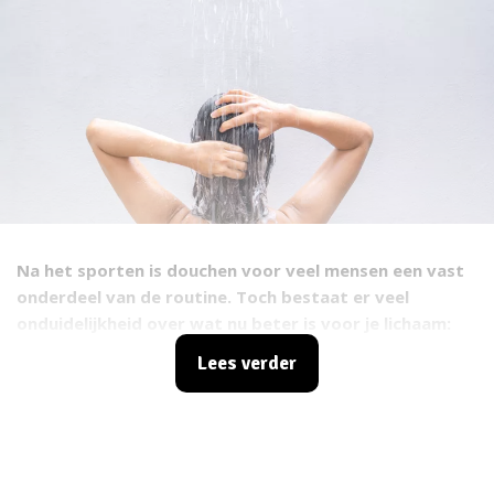
Na het sporten is douchen voor veel mensen een vast
onderdeel van de routine. Toch bestaat er veel
onduidelijkheid over wat nu beter is voor je lichaam:
een warme douche of juist een koude. De keuze die je
Lees verder
maakt kan invloed hebben op je herstel, je spieren en
hoe je je voelt na een training. In dit artikel lees je wat
koud en warm douchen met je lichaam doen en
wanneer welke optie het meest geschikt is.