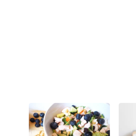
foodpics
. J
chips/M&M’s/
en voor je h
Herkenbaar?
vermijden. K
de Vlaamse
F