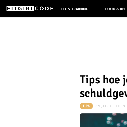
FIT & TRAINING
FOOD & REC
KOOPGIDS
Tips hoe 
schuldge
TIPS
9 JAAR GELEDEN