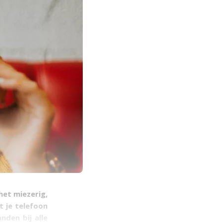
 het miezerig,
t je telefoon
nden bij alle