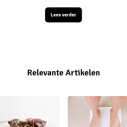
e gaat naar de voorraadkast, neemt de eerste de
zoute crackers/snoep (schrappen wat niet past), zet hem 
Lees verder
et weet is de zak tot op de bodem leeg… terwijl je niet een
 Lees dan snel verder om te ontdekken hoe je eten uit v
omt zeker nog van pas tijdens de periodes van wekenlang 
it Girls
beter bekend als ‘de blok’)!
Relevante Artikelen