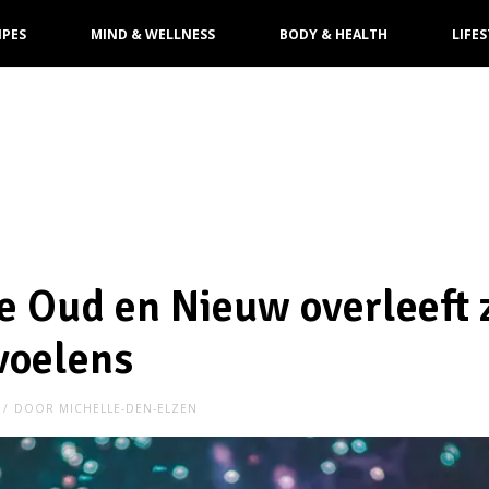
IPES
MIND & WELLNESS
BODY & HEALTH
LIFES
je Oud en Nieuw overleeft
voelens
DOOR
MICHELLE-DEN-ELZEN