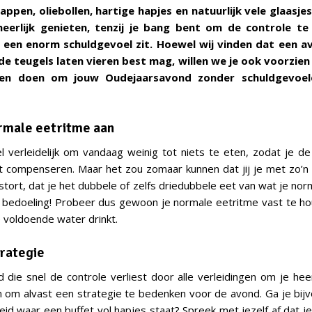
lappen, oliebollen, hartige hapjes en natuurlijk vele glaasj
eerlijk genieten, tenzij je bang bent om de controle te 
een enorm schuldgevoel zit. Hoewel wij vinden dat een av
de teugels laten vieren best mag, willen we je ook voorzien
nen doen om jouw Oudejaarsavond zonder schuldgevoel
rmale eetritme aan
el verleidelijk om vandaag weinig tot niets te eten, zodat je de
t compenseren. Maar het zou zomaar kunnen dat jij je met zo’n
stort, dat je het dubbele of zelfs driedubbele eet van wat je nor
e bedoeling! Probeer dus gewoon je normale eetritme vast te 
e voldoende water drinkt.
trategie
 die snel de controle verliest door alle verleidingen om je he
 om alvast een strategie te bedenken voor de avond. Ga je bij
id waar een buffet vol hapjes staat? Spreek met jezelf af dat je