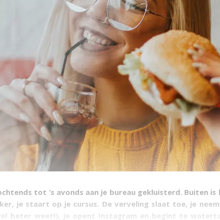
 ochtends tot ’s avonds aan je bureau gekluisterd. Buiten is
er, je staart op je cursus. De verveling slaat toe, je neem
el beter weet!), je opent Instagram en begint te waterta