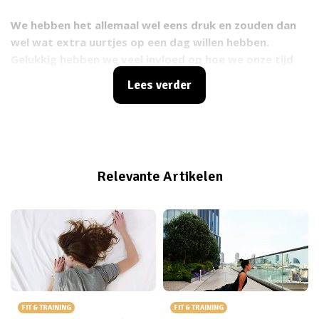
We hebben het allemaal wel eens druk en zouden dan
wel wat extra uurtjes op een dag willen hebben.
Gelukkig hebben we veel invloed op hoe we onze tijd
indelen. Door dit op een efficiënte manier te doen houd
Lees verder
je meer ruimte over voor andere zaken en besteed je je
dag nuttiger.
Relevante Artikelen
FIT & TRAINING
FIT & TRAINING