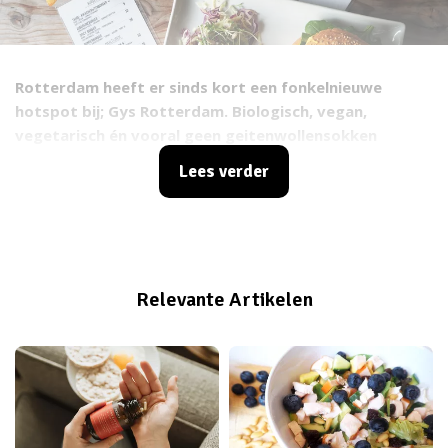
Rotterdam heeft er sinds kort een fonkelnieuwe
hotspot bij; Gys Rotterdam. Biologisch, vegan,
vegetarisch én vooral geen geitenwollensokken
gehalte.
Sounds good, right
? Hoog tijd voor een bezoek
Lees verder
vond ik zo en dus schoven Shelley en ik op een zonnige
dinsdagavond aan voor een diner op het terras van
Gys Rotterdam.
Relevante Artikelen