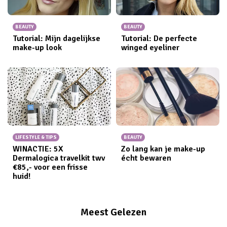
BEAUTY
BEAUTY
Tutorial: Mijn dagelijkse
Tutorial: De perfecte
make-up look
winged eyeliner
LIFESTYLE & TIPS
BEAUTY
WINACTIE: 5X
Zo lang kan je make-up
Dermalogica travelkit twv
écht bewaren
€85,- voor een frisse
huid!
Meest Gelezen