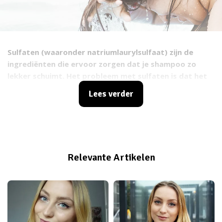
Sulfaten (waaronder natriumlaurylsulfaat) zijn de
ingrediënten die ervoor zorgen dat je shampoo zo
lekker schuimt. Het probleem met sulfaten is dat het
behoorlijk agressieve chemicaliën zijn die alle
Lees verder
natuurlijke oliën verwijderen. Dat leidt tot veel te
droog, pluizig en dof uitziend haar, dat sneller breekt.
Ook kun je last krijgen van een droge en geïrriteerde
hoofdhuid en schilfers. Een ander nadeel van sulfaten is
dat de kleur van je geverfde haar veel sneller
Relevante Artikelen
vervaagd. Herken je jezelf in deze klachten? Dan is het
zeker de moeite waard om een tijdje over te stappen
op een sulfaatvrije shampoo. Wij hebben de beste
sulfaatvrije shampoos van dit moment voor je op een
rijtje gezet!