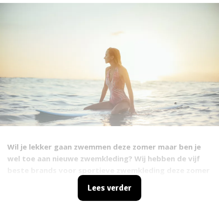
Wil je lekker gaan zwemmen deze zomer maar ben je
wel toe aan nieuwe zwemkleding? Wij hebben de vijf
beste brands voor sportieve zwemkleding deze zomer
op een rijtje gezet. Laat je inspireren door de nieuwste
Lees verder
collecties en gun jezelf een nieuw badpak, een bikini of
een trendy one-piece!