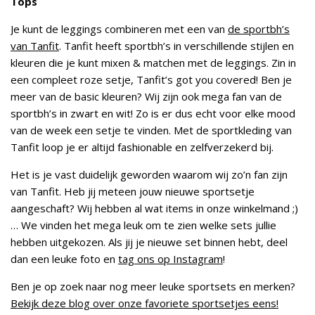
Tops
Je kunt de leggings combineren met een van
de sportbh’s
van Tanfit
. Tanfit heeft sportbh’s in verschillende stijlen en
kleuren die je kunt mixen & matchen met de leggings. Zin in
een compleet roze setje, Tanfit’s got you covered! Ben je
meer van de basic kleuren? Wij zijn ook mega fan van de
sportbh’s in zwart en wit! Zo is er dus echt voor elke mood
van de week een setje te vinden. Met de sportkleding van
Tanfit loop je er altijd fashionable en zelfverzekerd bij.
Het is je vast duidelijk geworden waarom wij zo’n fan zijn
van Tanfit. Heb jij meteen jouw nieuwe sportsetje
aangeschaft? Wij hebben al wat items in onze winkelmand ;)
… We vinden het mega leuk om te zien welke sets jullie
hebben uitgekozen. Als jij je nieuwe set binnen hebt, deel
dan een leuke foto en
tag ons op Instagram
!
Ben je op zoek naar nog meer leuke sportsets en merken?
Bekij
k
deze blog over onze favoriete sportsetjes eens!