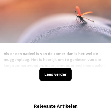
Als er een nadeel is van de zomer dan is het wel de
muggenplaag. Het is heerlijk om te genieten van die
lange zomeravonden, maar je moet er wel mee dealen
dat je helemaal wordt lek gestoken. Vervolgens ben je
Lees verder
de hele nacht aan het krabben. Gelukkig hebben wij
wat tips die wel helpen tegen jeukende muggenbulten.
Relevante Artikelen