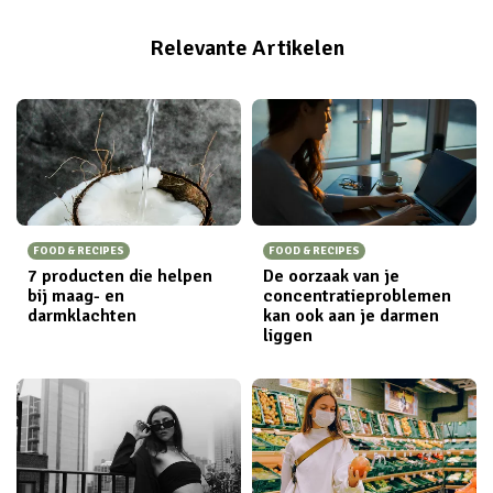
op de grond zitten voelt gewoon prettiger, alsof ik
Relevante Artikelen
dan beter kan aarden. Wat blijkt? Mijn rare gewoonte
is niet zo gek als mensen denken; experts zeggen dat
vaker op de grond zitten goed is voor je gezondheid
en je levensduur.
FOOD & RECIPES
FOOD & RECIPES
7 producten die helpen
De oorzaak van je
bij maag- en
concentratieproblemen
darmklachten
kan ook aan je darmen
liggen