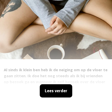
Al sinds ik klein ben heb ik de neiging om op de vloer te
gaan zitten. Ik doe het nog steeds als ik bij vrienden
op bezoek ga en wanneer ik zelf bezoek over de vloer
krijg. Hoewel mijn beste vrienden er inmiddels aan
Lees verder
gewend zijn, krijg ik nog geregeld fronsende blikken
van mensen. Waarom kies ik ervoor om op de grond
neer te strijken wanneer er ook een comfortabele
bank of stoel vrij is om op te zitten? Ik weet het niet,