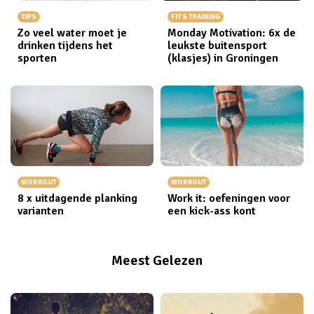
TIPS
FIT & TRAINING
Zo veel water moet je
Monday Motivation: 6x de
drinken tijdens het
leukste buitensport
sporten
(klasjes) in Groningen
WORKOUT
WORKOUT
8 x uitdagende planking
Work it: oefeningen voor
varianten
een kick-ass kont
Meest Gelezen