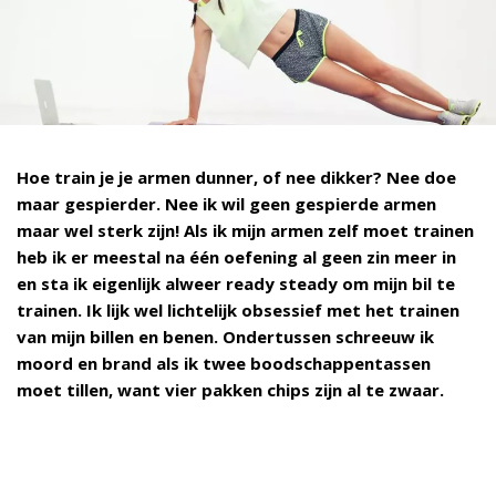
Hoe train je je armen dunner, of nee dikker? Nee doe
maar gespierder. Nee ik wil geen gespierde armen
maar wel sterk zijn! Als ik mijn armen zelf moet trainen
heb ik er meestal na één oefening al geen zin meer in
en sta ik eigenlijk alweer ready steady om mijn bil te
trainen. Ik lijk wel lichtelijk obsessief met het trainen
van mijn billen en benen. Ondertussen schreeuw ik
moord en brand als ik twee boodschappentassen
moet tillen, want vier pakken chips zijn al te zwaar.