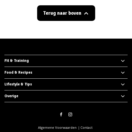
Terug naar boven
Fit & Training
Food & Recipes
Lifestyle & Tips
Overige
Algemene Voorwaarden
Contact