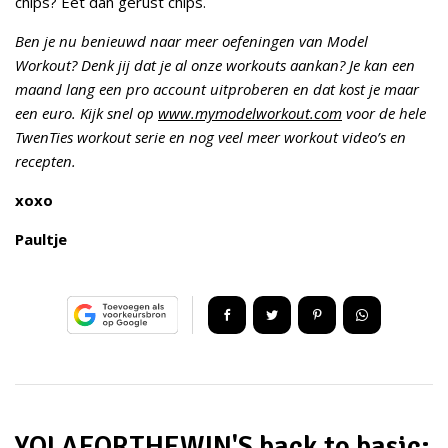
chips? Eet dan gerust chips.
Ben je nu benieuwd naar meer oefeningen van Model
Workout? Denk jij dat je al onze workouts aankan? Je kan een
maand lang een pro account uitproberen en dat kost je maar
een euro. Kijk snel op
www.mymodelworkout.com
voor de hele
TwenTies workout serie en nog veel meer workout video’s en
recepten.
xoxo
Paultje
YOLAFORTHEWIN'S back to basic: