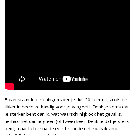
Bovenstaande oefeningen voer je dus 20 keer uit, zoals de
tikker in beeld zo handig voor je aangeeft. Denk je soms dat
je sterker bent dan ik, wat waarschijnlijk ook het geval is,
herhaal het dan nog een (of twee) keer. Denk je dat je sterk
bent, maar heb je na de eerste ronde net zoals ik zin in