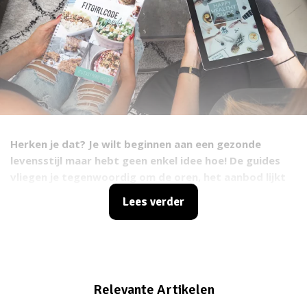
Herken je dat? Je wilt beginnen aan een gezonde
levensstijl maar hebt geen enkel idee hoe! De guides
vliegen je tegenwoordig om de oren, het aanbod lijkt
iedere dag wel te groeien. Je ziet simpelweg door de
Lees verder
bomen het bos niet meer. Speciaal daarom hebben wij
aan influencers gevraagd wat ze van onze guides
vinden!
Relevante Artikelen