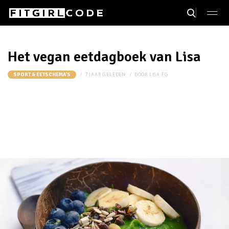
Het vegan eetdagboek van Lisa
7 JAAR GELEDEN
DOOR
LISA FG
SPORT & EETSCHEMA'S