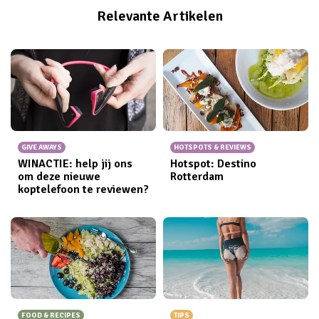
ruimte om aan een gezond dieet te denken, toch?
Relevante Artikelen
Gelukkig zijn er manieren dat die ijsjes helemaal niet zo
erg hoeven te zijn, want een vakantie kan (stiekem)
hartstikke actief zijn. Zo blijf je fit zonder dat je dat
vakantiegevoel op hoeft te geven. (Al kun je natuurlijk
ook gewoon lekker genieten, de hele dag niks doen op
het strand en dat beetje extra gewicht
embracen
!)
GIVE AWAYS
HOTSPOTS & REVIEWS
WINACTIE: help jij ons
Hotspot: Destino
om deze nieuwe
Rotterdam
koptelefoon te reviewen?
FOOD & RECIPES
TIPS