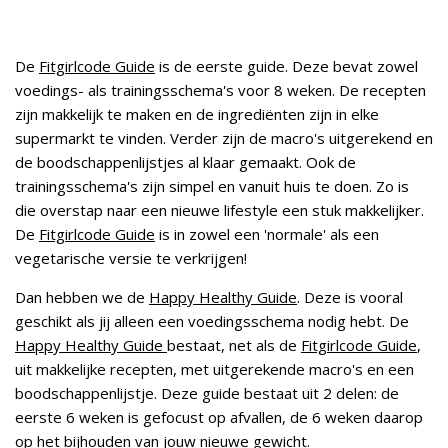
De
Fitgirlcode Guide
is de eerste guide. Deze bevat zowel
voedings- als trainingsschema's voor 8 weken. De recepten
zijn makkelijk te maken en de ingrediënten zijn in elke
supermarkt te vinden. Verder zijn de macro's uitgerekend en
de boodschappenlijstjes al klaar gemaakt. Ook de
trainingsschema's zijn simpel en vanuit huis te doen. Zo is
die overstap naar een nieuwe lifestyle een stuk makkelijker.
De
Fitgirlcode Guide
is in zowel een 'normale' als een
vegetarische versie te verkrijgen!
Dan hebben we de
Happy Healthy Guide
. Deze is vooral
geschikt als jij alleen een voedingsschema nodig hebt. De
Happy Healthy Guide
bestaat, net als de
Fitgirlcode Guide
,
uit makkelijke recepten, met uitgerekende macro's en een
boodschappenlijstje. Deze guide bestaat uit 2 delen: de
eerste 6 weken is gefocust op afvallen, de 6 weken daarop
op het bijhouden van jouw nieuwe gewicht.