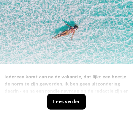
Iedereen komt aan na de vakantie, dat lijkt een beetje
de norm te zijn geworden. Ik ben geen uitzondering
daarin - en na een rondje navraag op de redactie zijn er
meer die een kilo of twee extra mee het vliegtuig
Lees verder
innemen na een vakantie. En dat is niet van die koffer
vol souvenirtjes. ;) Zelf ben ik tijdens een vakantie ook
voorstander van ijsjes als
breakfast, lunch and dinner
. Je
bent op vakantie, dus je moet ervan genieten. Geen