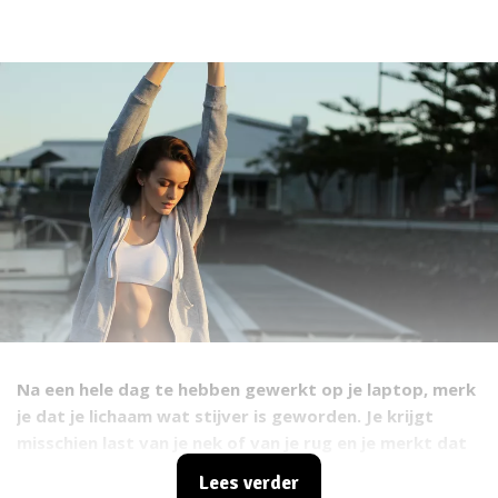
Na een hele dag te hebben gewerkt op je laptop, merk
je dat je lichaam wat stijver is geworden. Je krijgt
misschien last van je nek of van je rug en je merkt dat
je steeds vaker ingezakt gaat zitten. Zo zonde, want
Lees verder
een goede houding is ontzettend belangrijk. Gelukkig