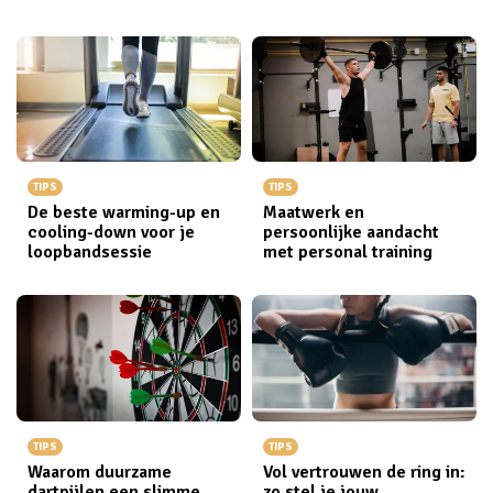
TIPS
TIPS
De beste warming-up en
Maatwerk en
cooling-down voor je
persoonlijke aandacht
loopbandsessie
met personal training
TIPS
TIPS
Waarom duurzame
Vol vertrouwen de ring in:
dartpijlen een slimme
zo stel je jouw