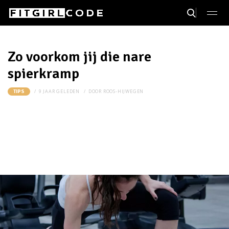
Zo voorkom jij die nare
spierkramp
9 JAAR GELEDEN
DOOR
ROOS-HIJWEGEN
TIPS